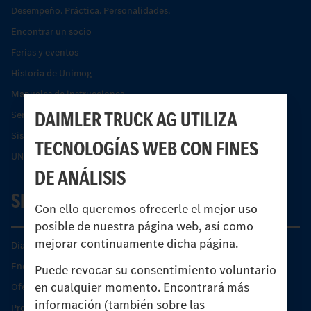
Desempeño. Práctica. Personalidades.
Encontrar un socio
Ferias y eventos
Historia de Unimog
Manuales de instrucciones
DAIMLER TRUCK AG UTILIZA
Servicios financieros
Sistemas de asistencia de seguridad Econic
TECNOLOGÍAS WEB CON FINES
UNI-TOUCH®
DE ANÁLISIS
SERVICIO
Con ello queremos ofrecerle el mejor uso
posible de nuestra página web, así como
mejorar continuamente dicha página.
Días de Servicio del Unimog
Encontrar un socio
Puede revocar su consentimiento voluntario
en cualquier momento. Encontrará más
Oferta de servicio del Unimog
información (también sobre las
Productos de piezas y servicio