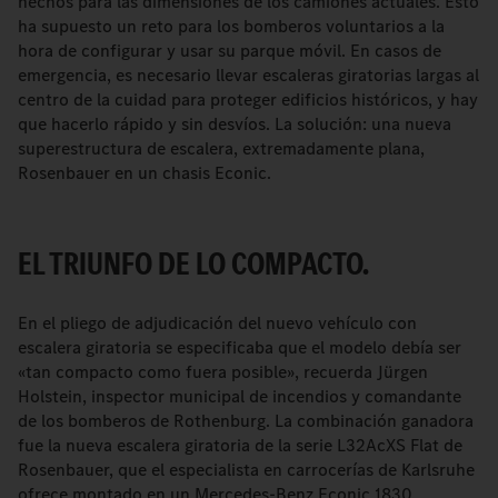
hechos para las dimensiones de los camiones actuales. Esto
ha supuesto un reto para los bomberos voluntarios a la
hora de configurar y usar su parque móvil. En casos de
emergencia, es necesario llevar escaleras giratorias largas al
centro de la cuidad para proteger edificios históricos, y hay
que hacerlo rápido y sin desvíos. La solución: una nueva
superestructura de escalera, extremadamente plana,
Rosenbauer en un chasis Econic.
EL TRIUNFO DE LO COMPACTO.
En el pliego de adjudicación del nuevo vehículo con
escalera giratoria se especificaba que el modelo debía ser
«tan compacto como fuera posible», recuerda Jürgen
Holstein, inspector municipal de incendios y comandante
de los bomberos de Rothenburg. La combinación ganadora
fue la nueva escalera giratoria de la serie L32AcXS Flat de
Rosenbauer, que el especialista en carrocerías de Karlsruhe
ofrece montado en un Mercedes-Benz Econic 1830.