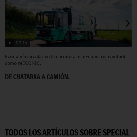
02:15
Economía circular en la carretera: el eEconic reinventado
e
como reECONIC.
el
DE CHATARRA A CAMIÓN.
E
E
R
TODOS LOS ARTÍCULOS SOBRE SPECIAL