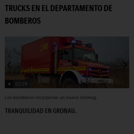
TRUCKS EN EL DEPARTAMENTO DE
BOMBEROS
02:29
Los bomberos incorporan un nuevo Unimog.
U
ap
TRANQUILIDAD EN GRONAU.
P
S