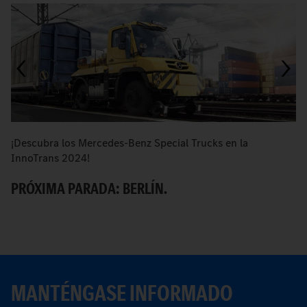
¡Descubra los Mercedes-Benz Special Trucks en la
I
InnoTrans 2024!
de
PRÓXIMA PARADA: BERLÍN.
C
MANTÉNGASE INFORMADO