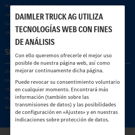
Manuales de instrucciones
DAIMLER TRUCK AG UTILIZA
Servicios financieros
Sistemas de asistencia de seguridad Econic
TECNOLOGÍAS WEB CON FINES
UNI-TOUCH®
DE ANÁLISIS
SERVICIO
Con ello queremos ofrecerle el mejor uso
posible de nuestra página web, así como
mejorar continuamente dicha página.
Días de Servicio del Unimog
Encontrar un socio
Puede revocar su consentimiento voluntario
en cualquier momento. Encontrará más
Oferta de servicio del Unimog
información (también sobre las
Productos de piezas y servicio
transmisiones de datos) y las posibilidades
Recambios originales
de configuración en «Ajustes» y en nuestras
indicaciones sobre protección de datos.