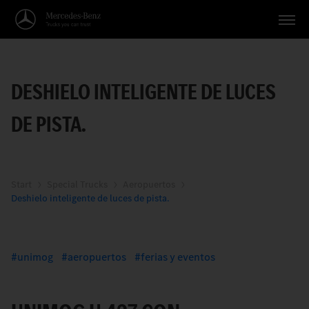
Vehículos
DESHIELO INTELIGENTE DE LUCES
Aplicaciones
DE PISTA.
Temas
Servicio
Búsqueda
Start
Special Trucks
Aeropuertos
Deshielo inteligente de luces de pista.
Español
unimog
aeropuertos
ferias y eventos