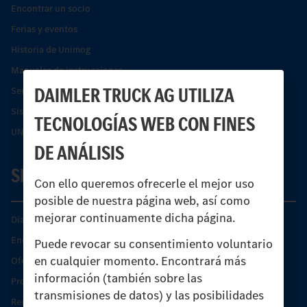
Encontrar un socio
Ferias y eventos
Historia de Unimog
Manuales de instrucciones
DAIMLER TRUCK AG UTILIZA
Servicios financieros
Sistemas de asistencia de seguridad Econic
TECNOLOGÍAS WEB CON FINES
UNI-TOUCH®
DE ANÁLISIS
SERVICIO
Con ello queremos ofrecerle el mejor uso
posible de nuestra página web, así como
mejorar continuamente dicha página.
Días de Servicio del Unimog
Encontrar un socio
Puede revocar su consentimiento voluntario
en cualquier momento. Encontrará más
Oferta de servicio del Unimog
información (también sobre las
Productos de piezas y servicio
transmisiones de datos) y las posibilidades
Recambios originales