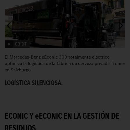
03:07
El Mercedes-Benz eEconic 300 totalmente eléctrico
E
optimiza la logística de la fábrica de cerveza privada Trumer
s
en Salzburgo.
L
LOGÍSTICA SILENCIOSA.
ECONIC Y
e
ECONIC EN LA GESTIÓN DE
RESIDUOS