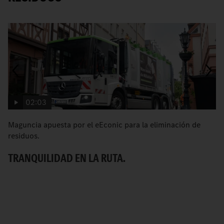
02:03
Maguncia apuesta por el eEconic para la eliminación de
C
residuos.
pa
TRANQUILIDAD EN LA RUTA.
M