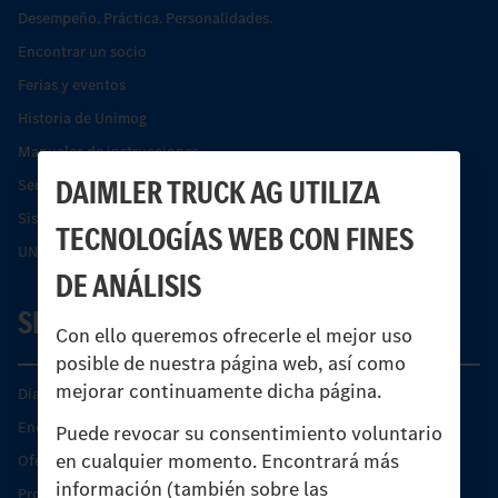
Desempeño. Práctica. Personalidades.
Encontrar un socio
Ferias y eventos
Historia de Unimog
Manuales de instrucciones
DAIMLER TRUCK AG UTILIZA
Servicios financieros
Sistemas de asistencia de seguridad Econic
TECNOLOGÍAS WEB CON FINES
UNI-TOUCH®
DE ANÁLISIS
SERVICIO
Con ello queremos ofrecerle el mejor uso
posible de nuestra página web, así como
mejorar continuamente dicha página.
Días de Servicio del Unimog
Encontrar un socio
Puede revocar su consentimiento voluntario
en cualquier momento. Encontrará más
Oferta de servicio del Unimog
información (también sobre las
Productos de piezas y servicio