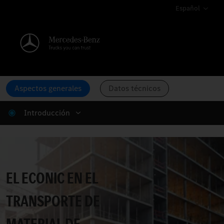
Español
Aspectos generales
Datos técnicos
Introducción
Construcción Econic.
EL ECONIC EN EL
TRANSPORTE DE