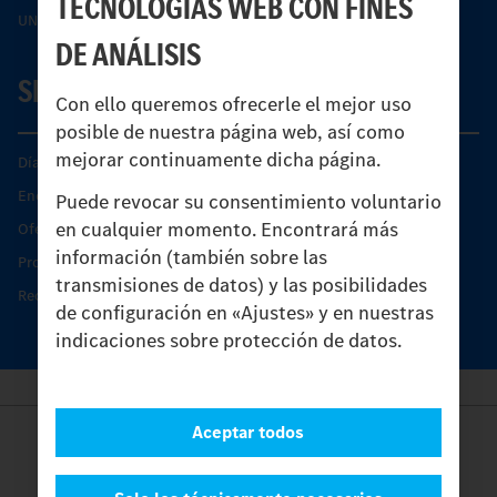
TECNOLOGÍAS WEB CON FINES
UNI-TOUCH®
DE ANÁLISIS
SERVICIO
Con ello queremos ofrecerle el mejor uso
posible de nuestra página web, así como
mejorar continuamente dicha página.
Días de Servicio del Unimog
Encontrar un socio
Puede revocar su consentimiento voluntario
en cualquier momento. Encontrará más
Oferta de servicio del Unimog
información (también sobre las
Productos de piezas y servicio
transmisiones de datos) y las posibilidades
Recambios originales
de configuración en «Ajustes» y en nuestras
indicaciones sobre protección de datos.
Aceptar todos
Provider
Legal Notice
Contacto