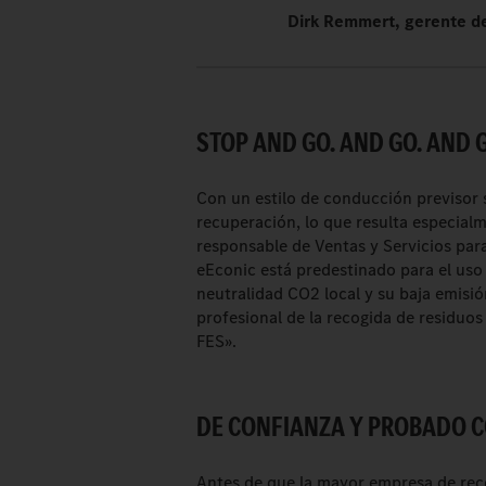
Dirk Remmert, gerente d
STOP AND GO. AND GO. AND 
Con un estilo de conducción previsor s
recuperación, lo que resulta especialm
responsable de Ventas y Servicios pa
eEconic está predestinado para el uso
neutralidad CO2 local y su baja emis
profesional de la recogida de residuos 
FES».
DE CONFIANZA Y PROBADO 
Antes de que la mayor empresa de reco