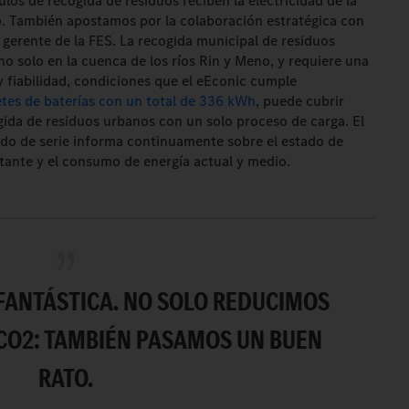
ulos de recogida de residuos reciben la electricidad de la
o. También apostamos por la colaboración estratégica con
 gerente de la FES. La recogida municipal de residuos
no solo en la cuenca de los ríos Rin y Meno, y requiere una
 fiabilidad, condiciones que el eEconic cumple
tes de baterías con un total de 336 kWh
, puede cubrir
gida de residuos urbanos con un solo proceso de carga. El
ado de serie informa continuamente sobre el estado de
stante y el consumo de energía actual y medio.
FANTÁSTICA. NO SOLO REDUCIMOS
 CO2: TAMBIÉN PASAMOS UN BUEN
RATO.