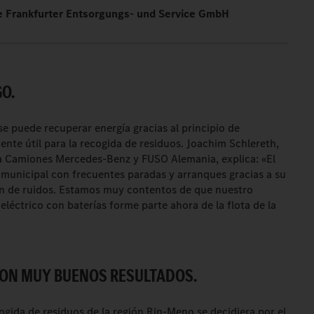
e Frankfurter Entsorgungs- und Service GmbH
GO.
e puede recuperar energía gracias al principio de
ente útil para la recogida de residuos. Joachim Schlereth,
ra Camiones Mercedes-Benz y FUSO Alemania, explica: «El
 municipal con frecuentes paradas y arranques gracias a su
ión de ruidos. Estamos muy contentos de que nuestro
eléctrico con baterías forme parte ahora de la flota de la
CON MUY BUENOS RESULTADOS.
gida de residuos de la región Rin-Meno se decidiera por el