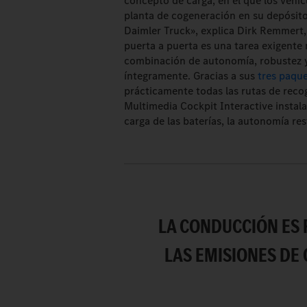
concepto de carga, en el que los vehíc
planta de cogeneración en su depósit
Daimler Truck», explica Dirk Remmert,
puerta a puerta es una tarea exigente 
combinación de autonomía, robustez y
íntegramente. Gracias a sus
tres paque
prácticamente todas las rutas de reco
Multimedia Cockpit Interactive instal
carga de las baterías, la autonomía re
LA CONDUCCIÓN ES 
LAS EMISIONES DE