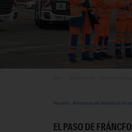
Start
Special Trucks
Servicios munici
econic
sistemas de asistencia de s
EL PASO DE FRÁNCFO