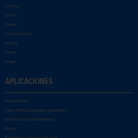
Unimog
Econic
Zetros
Special Trucks
Actros
Arocs.
Atego.
APLICACIONES
Aeropuertos
Agricultura, bosques y paisajismo
Autocaravana todoterreno
Bivial
Bomberos y protección civil