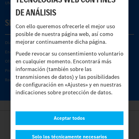
UNI-TOUCH®
DE ANÁLISIS
SERVICIO
Con ello queremos ofrecerle el mejor uso
posible de nuestra página web, así como
mejorar continuamente dicha página.
Días de Servicio del Unimog
Encontrar un socio
Puede revocar su consentimiento voluntario
en cualquier momento. Encontrará más
Oferta de servicio del Unimog
información (también sobre las
Productos de piezas y servicio
transmisiones de datos) y las posibilidades
Recambios originales
de configuración en «Ajustes» y en nuestras
indicaciones sobre protección de datos.
Aceptar todos
Provider
Legal Notice
Contacto
Solo los técnicamente necesarios