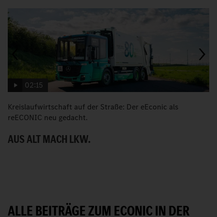
02:15
Kreislaufwirtschaft auf der Straße: Der eEconic als
M
reECONIC neu gedacht.
R
AUS ALT MACH LKW.
E
ALLE BEITRÄGE ZUM ECONIC IN DER