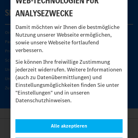
WEB-TECHNOLOGIEN FÜR
SERVICE
ANALYSEZWECKE
Damit möchten wir Ihnen die bestmögliche
Original-Teile
Nutzung unserer Webseite ermöglichen,
sowie unsere Webseite fortlaufend
Partner finden
verbessern.
Produkt-Highlights
Schutz und Werterhalt
Sie können Ihre freiwillige Zustimmung
jederzeit widerrufen. Weitere Informationen
Unimog Serviceangebot
(auch zu Datenübermittlungen) und
Unimog Servicetage
Einstellungsmöglichkeiten finden Sie unter
Zusatzleistungen
"Einstellungen" und in unseren
Datenschutzhinweisen.
Alle akzeptieren
Anbieter
Rechtliche Hinweise