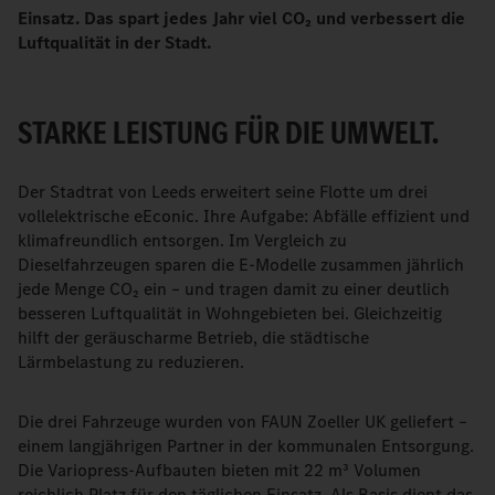
Einsatz. Das spart jedes Jahr viel CO₂ und verbessert die
Luftqualität in der Stadt.
STARKE LEISTUNG FÜR DIE UMWELT.
Der Stadtrat von Leeds erweitert seine Flotte um drei
vollelektrische eEconic. Ihre Aufgabe: Abfälle effizient und
klimafreundlich entsorgen. Im Vergleich zu
Dieselfahrzeugen sparen die E-Modelle zusammen jährlich
jede Menge CO₂ ein – und tragen damit zu einer deutlich
besseren Luftqualität in Wohngebieten bei. Gleichzeitig
hilft der geräuscharme Betrieb, die städtische
Lärmbelastung zu reduzieren.
Die drei Fahrzeuge wurden von FAUN Zoeller UK geliefert –
einem langjährigen Partner in der kommunalen Entsorgung.
Die Variopress-Aufbauten bieten mit 22 m³ Volumen
reichlich Platz für den täglichen Einsatz. Als Basis dient das