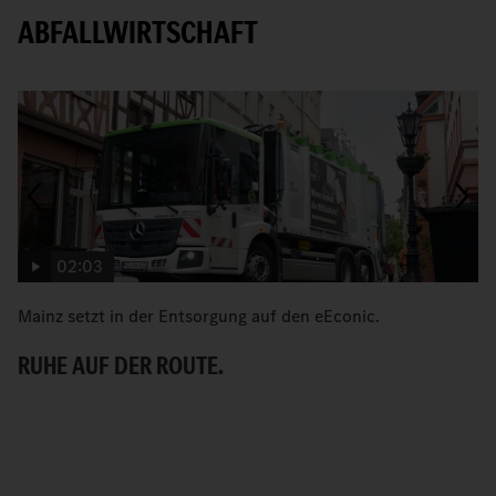
ABFALLWIRTSCHAFT
02:03
Mainz setzt in der Entsorgung auf den eEconic.
C
zu
RUHE AUF DER ROUTE.
F