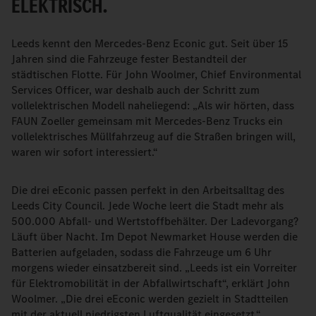
ELEKTRISCH.
Leeds kennt den Mercedes-Benz Econic gut. Seit über 15
Jahren sind die Fahrzeuge fester Bestandteil der
städtischen Flotte. Für John Woolmer, Chief Environmental
Services Officer, war deshalb auch der Schritt zum
vollelektrischen Modell naheliegend: „Als wir hörten, dass
FAUN Zoeller gemeinsam mit Mercedes-Benz Trucks ein
vollelektrisches Müllfahrzeug auf die Straßen bringen will,
waren wir sofort interessiert.“
Die drei eEconic passen perfekt in den Arbeitsalltag des
Leeds City Council. Jede Woche leert die Stadt mehr als
500.000 Abfall- und Wertstoffbehälter. Der Ladevorgang?
Läuft über Nacht. Im Depot Newmarket House werden die
Batterien aufgeladen, sodass die Fahrzeuge um 6 Uhr
morgens wieder einsatzbereit sind. „Leeds ist ein Vorreiter
für Elektromobilität in der Abfallwirtschaft“, erklärt John
Woolmer. „Die drei eEconic werden gezielt in Stadtteilen
mit der aktuell niedrigsten Luftqualität eingesetzt.“