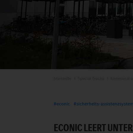
Startseite
Special Trucks
Kommunal u
econic
sicherheits-assistenzsyste
ECONIC LEERT UNTE