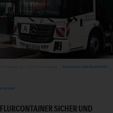
nd Entsorgung
Econic Entsorgung
Kraneinsatz statt Muskelkraft
me econic
RFLURCONTAINER SICHER UND