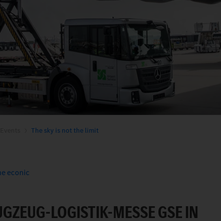
Events
The sky is not the limit
me econic
UGZEUG-LOGISTIK-MESSE GSE IN