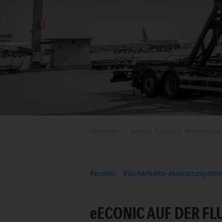
Startseite
Special Trucks
Messen und 
econic
sicherheits-assistenzsyste
e
ECONIC AUF DER FL