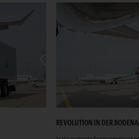
REVOLUTION IN DER BODENA
In der modernen Bodenabfertigung se