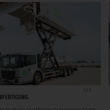
1
/
5
BFERTIGUNG.
tzt der eEconic neue Maßstäbe. In Kombination mit dem