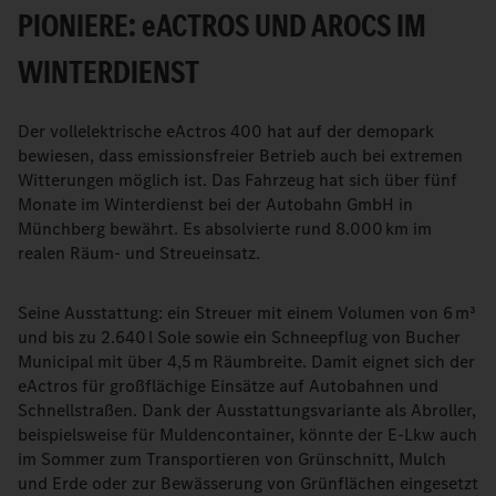
PIONIERE:
e
ACTROS UND AROCS IM
WINTERDIENST
Der vollelektrische eActros 400 hat auf der demopark
bewiesen, dass emissionsfreier Betrieb auch bei extremen
Witterungen möglich ist. Das Fahrzeug hat sich über fünf
Monate im Winterdienst bei der Autobahn GmbH in
Münchberg bewährt. Es absolvierte rund 8.000 km im
realen Räum- und Streueinsatz.
Seine Ausstattung: ein Streuer mit einem Volumen von 6 m³
und bis zu 2.640 l Sole sowie ein Schneepflug von Bucher
Municipal mit über 4,5 m Räumbreite. Damit eignet sich der
eActros für großflächige Einsätze auf Autobahnen und
Schnellstraßen. Dank der Ausstattungsvariante als Abroller,
beispielsweise für Muldencontainer, könnte der E-Lkw auch
im Sommer zum Transportieren von Grünschnitt, Mulch
und Erde oder zur Bewässerung von Grünflächen eingesetzt