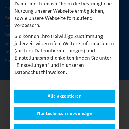
Damit möchten wir Ihnen die bestmögliche
Original-Teile
Nutzung unserer Webseite ermöglichen,
sowie unsere Webseite fortlaufend
Partner finden
verbessern.
Produkt-Highlights
Schutz und Werterhalt
Sie können Ihre freiwillige Zustimmung
jederzeit widerrufen. Weitere Informationen
Unimog Serviceangebot
(auch zu Datenübermittlungen) und
Unimog Servicetage
Einstellungsmöglichkeiten finden Sie unter
Zusatzleistungen
"Einstellungen" und in unseren
Datenschutzhinweisen.
Alle akzeptieren
Anbieter
Rechtliche Hinweise
Kontakt
Nur technisch notwendige
Cookies
Datenschutz