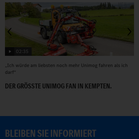
02:35
„Ich würde am liebsten noch mehr Unimog fahren als ich
W
darf“
H
DER GRÖSSTE UNIMOG FAN IN KEMPTEN.
BLEIBEN SIE INFORMIERT