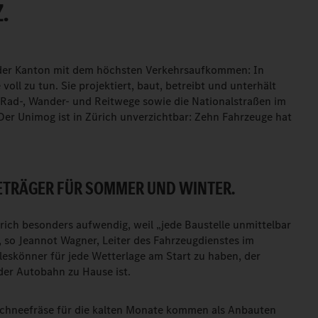
.
r der Kanton mit dem höchsten Verkehrsaufkommen: In
voll zu tun. Sie projektiert, baut, betreibt und unterhält
Rad-, Wander- und Reitwege sowie die Nationalstraßen im
Der Unimog ist in Zürich unverzichtbar: Zehn Fahrzeuge hat
ETRÄGER FÜR SOMMER UND WINTER.
rich besonders aufwendig, weil „jede Baustelle unmittelbar
 so Jeannot Wagner, Leiter des Fahrzeugdienstes im
lleskönner für jede Wetterlage am Start zu haben, der
der Autobahn zu Hause ist.
Schneefräse für die kalten Monate kommen als Anbauten