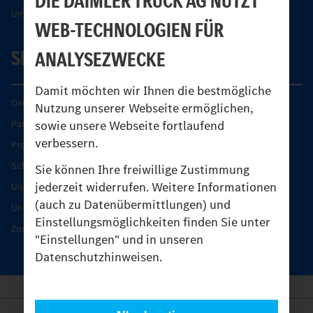
DIE DAIMLER TRUCK AG NUTZT
Unimog Sicherheit
WEB-TECHNOLOGIEN FÜR
SERVICE
ANALYSEZWECKE
Damit möchten wir Ihnen die bestmögliche
Original-Teile
Nutzung unserer Webseite ermöglichen,
sowie unsere Webseite fortlaufend
Partner finden
verbessern.
Produkt-Highlights
Schutz und Werterhalt
Sie können Ihre freiwillige Zustimmung
jederzeit widerrufen. Weitere Informationen
Unimog Serviceangebot
(auch zu Datenübermittlungen) und
Unimog Servicetage
Einstellungsmöglichkeiten finden Sie unter
Zusatzleistungen
"Einstellungen" und in unseren
Datenschutzhinweisen.