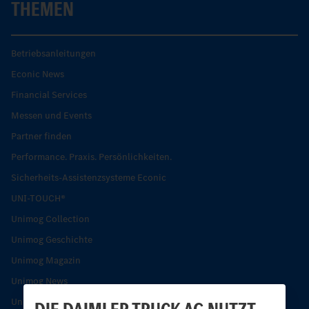
THEMEN
Betriebsanleitungen
Econic News
Financial Services
Messen und Events
Partner finden
Performance. Praxis. Persönlichkeiten.
Sicherheits-Assistenzsysteme Econic
UNI-TOUCH®
Unimog Collection
Unimog Geschichte
Unimog Magazin
Unimog News
Unimog Partner-Portal