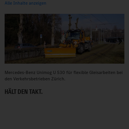
Alle Inhalte anzeigen
Mercedes-Benz Unimog U 530 für flexible Gleisarbeiten bei
V
den Verkehrsbetrieben Zürich.
Z
HÄLT DEN TAKT.
S