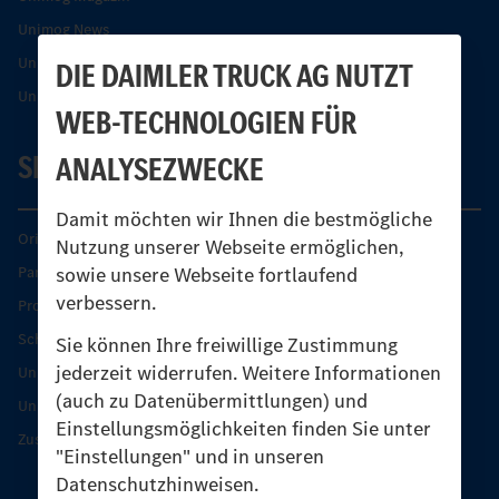
Unimog News
Unimog Partner-Portal
DIE DAIMLER TRUCK AG NUTZT
Unimog Sicherheit
WEB-TECHNOLOGIEN FÜR
SERVICE
ANALYSEZWECKE
Damit möchten wir Ihnen die bestmögliche
Original-Teile
Nutzung unserer Webseite ermöglichen,
sowie unsere Webseite fortlaufend
Partner finden
verbessern.
Produkt-Highlights
Schutz und Werterhalt
Sie können Ihre freiwillige Zustimmung
jederzeit widerrufen. Weitere Informationen
Unimog Serviceangebot
(auch zu Datenübermittlungen) und
Unimog Servicetage
Einstellungsmöglichkeiten finden Sie unter
Zusatzleistungen
"Einstellungen" und in unseren
Datenschutzhinweisen.