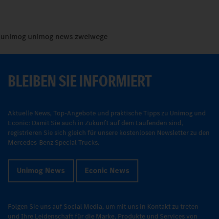
unimog
unimog news
zweiwege
BLEIBEN SIE INFORMIERT
Aktuelle News, Top-Angebote und praktische Tipps zu Unimog und
Econic: Damit Sie auch in Zukunft auf dem Laufenden sind,
registrieren Sie sich gleich für unsere kostenlosen Newsletter zu den
Mercedes-Benz Special Trucks.
Unimog News
Econic News
Folgen Sie uns auf Social Media, um mit uns in Kontakt zu treten
und Ihre Leidenschaft für die Marke, Produkte und Services von