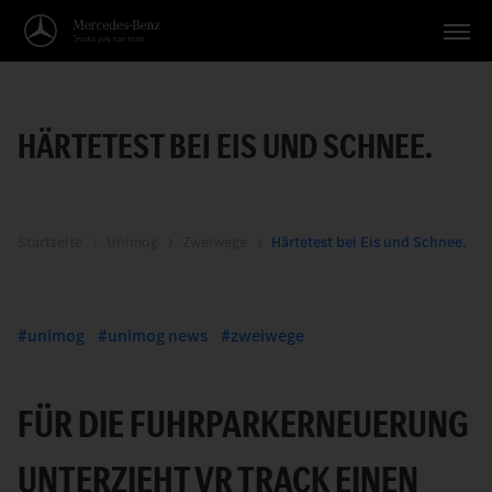
Fahrzeuge
HÄRTETEST BEI EIS UND SCHNEE.
Anwendungen
Themen
Service
Startseite
Unimog
Zweiwege
Härtetest bei Eis und Schnee.
Suche
unimog
unimog news
zweiwege
Deutsch
FÜR DIE FUHRPARKERNEUERUNG
UNTERZIEHT VR TRACK EINEN