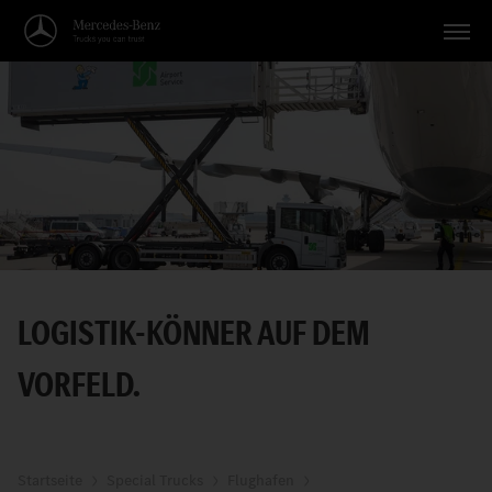
Fahrzeuge
Anwendungen
Themen
Service
Suche
LOGISTIK-KÖNNER AUF DEM
Deutsch
VORFELD.
Startseite
Special Trucks
Flughafen