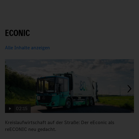
ECONIC
Alle Inhalte anzeigen
02:15
Kreislaufwirtschaft auf der Straße: Der eEconic als
M
reECONIC neu gedacht.
R