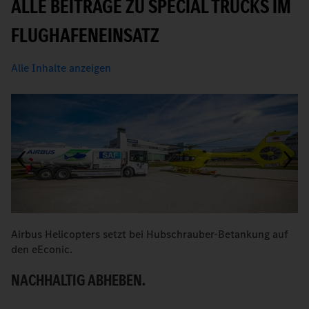
ALLE BEITRÄGE ZU SPECIAL TRUCKS IM
FLUGHAFENEINSATZ
Alle Inhalte anzeigen
Airbus Helicopters setzt bei Hubschrauber-Betankung auf
E
den eEconic.
F
NACHHALTIG ABHEBEN.
R