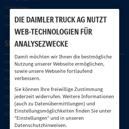
Unimog News
Unimog Partner-Portal
DIE DAIMLER TRUCK AG NUTZT
Unimog Sicherheit
WEB-TECHNOLOGIEN FÜR
SERVICE
ANALYSEZWECKE
Damit möchten wir Ihnen die bestmögliche
Original-Teile
Nutzung unserer Webseite ermöglichen,
sowie unsere Webseite fortlaufend
Partner finden
verbessern.
Produkt-Highlights
Schutz und Werterhalt
Sie können Ihre freiwillige Zustimmung
jederzeit widerrufen. Weitere Informationen
Unimog Serviceangebot
(auch zu Datenübermittlungen) und
Unimog Servicetage
Einstellungsmöglichkeiten finden Sie unter
Zusatzleistungen
"Einstellungen" und in unseren
Datenschutzhinweisen.