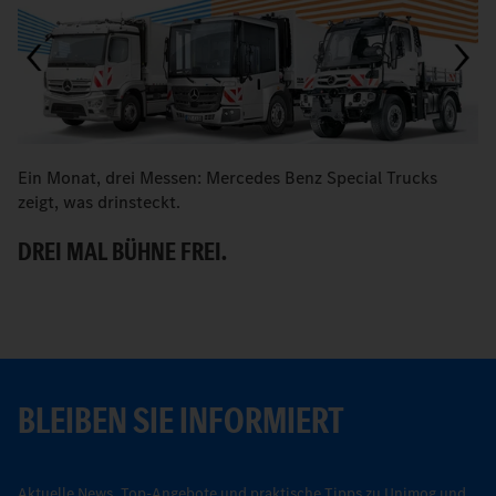
Ein Monat, drei Messen: Mercedes Benz Special Trucks
M
zeigt, was drinsteckt.
B
DREI MAL BÜHNE FREI.
BLEIBEN SIE INFORMIERT
Aktuelle News, Top-Angebote und praktische Tipps zu Unimog und