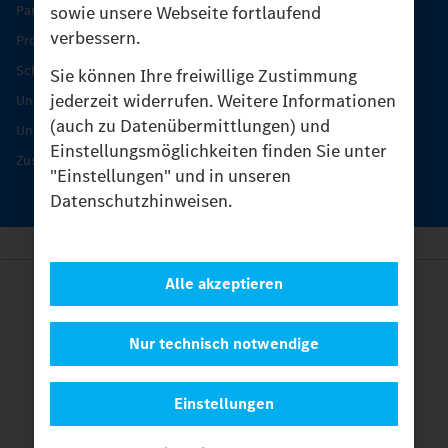
sowie unsere Webseite fortlaufend
Partner finden
verbessern.
Produkt-Highlights
Schutz und Werterhalt
Sie können Ihre freiwillige Zustimmung
jederzeit widerrufen. Weitere Informationen
Unimog Serviceangebot
(auch zu Datenübermittlungen) und
Unimog Servicetage
Einstellungsmöglichkeiten finden Sie unter
Zusatzleistungen
"Einstellungen" und in unseren
Datenschutzhinweisen.
Alle akzeptieren
Anbieter
Rechtliche Hinweise
Kontakt
Nur technisch notwendige
Cookies
Datenschutz
Einstellungen
Einstellungen
© 2026 Daimler Truck AG. Alle Rechte vorbehalten.
und