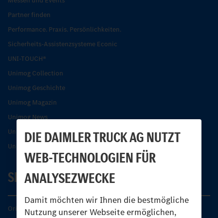
Messen und Events
Partner finden
Performance. Praxis. Persönlichkeiten.
Sicherheits-Assistenzsysteme Econic
UNI-TOUCH®
Unimog Collection
Unimog Geschichte
Unimog Magazin
Unimog News
Unimog Partner-Portal
DIE DAIMLER TRUCK AG NUTZT
Unimog Sicherheit
WEB-TECHNOLOGIEN FÜR
SERVICE
ANALYSEZWECKE
Damit möchten wir Ihnen die bestmögliche
Original-Teile
Nutzung unserer Webseite ermöglichen,