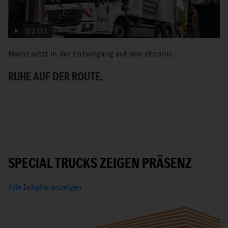
02:03
Mainz setzt in der Entsorgung auf den eEconic.
C
zu
RUHE AUF DER ROUTE.
F
SPECIAL TRUCKS ZEIGEN PRÄSENZ
Alle Inhalte anzeigen