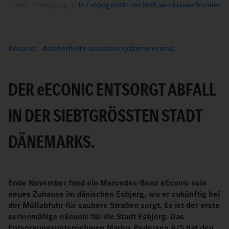
Econic Entsorgung
In Esbjerg erlebt der Müll sein blaues Wunder.
econic
sicherheits-assistenzsysteme econic
DER
e
ECONIC ENTSORGT ABFALL
IN DER SIEBTGRÖSSTEN STADT D
ÄNEMARKS.
Ende November fand ein Mercedes-Benz eEconic sein
neues Zuhause im dänischen Esbjerg, wo er zukünftig bei
der Müllabfuhr für saubere Straßen sorgt. Es ist der erste
serienmäßige eEconic für die Stadt Esbjerg. Das
Entsorgungsunternehmen Marius Pedersen A/S hat den