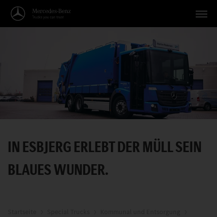
Fahrzeuge
Anwendungen
Themen
Service
Suche
IN ESBJERG ERLEBT DER MÜLL SEIN
Deutsch
BLAUES WUNDER.
Startseite
Special Trucks
Kommunal und Entsorgung