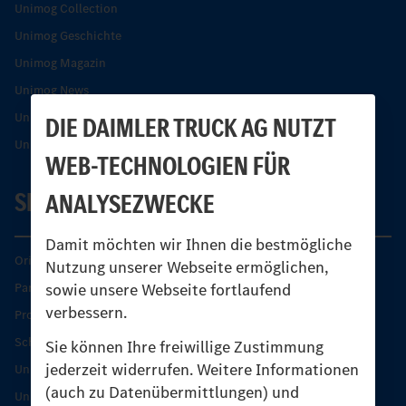
Unimog Collection
Unimog Geschichte
Unimog Magazin
Unimog News
Unimog Partner-Portal
DIE DAIMLER TRUCK AG NUTZT
Unimog Sicherheit
WEB-TECHNOLOGIEN FÜR
SERVICE
ANALYSEZWECKE
Damit möchten wir Ihnen die bestmögliche
Original-Teile
Nutzung unserer Webseite ermöglichen,
sowie unsere Webseite fortlaufend
Partner finden
verbessern.
Produkt-Highlights
Schutz und Werterhalt
Sie können Ihre freiwillige Zustimmung
jederzeit widerrufen. Weitere Informationen
Unimog Serviceangebot
(auch zu Datenübermittlungen) und
Unimog Servicetage