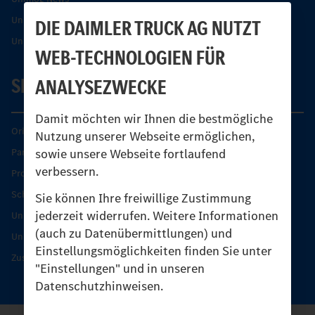
Unimog Partner-Portal
DIE DAIMLER TRUCK AG NUTZT
Unimog Sicherheit
WEB-TECHNOLOGIEN FÜR
SERVICE
ANALYSEZWECKE
Damit möchten wir Ihnen die bestmögliche
Original-Teile
Nutzung unserer Webseite ermöglichen,
sowie unsere Webseite fortlaufend
Partner finden
verbessern.
Produkt-Highlights
Schutz und Werterhalt
Sie können Ihre freiwillige Zustimmung
jederzeit widerrufen. Weitere Informationen
Unimog Serviceangebot
(auch zu Datenübermittlungen) und
Unimog Servicetage
Einstellungsmöglichkeiten finden Sie unter
Zusatzleistungen
"Einstellungen" und in unseren
Datenschutzhinweisen.