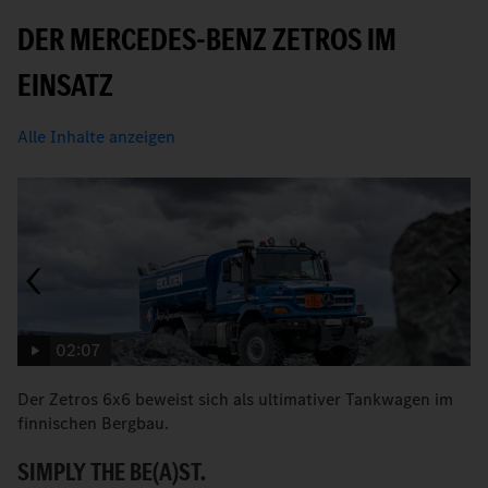
DER MERCEDES-BENZ ZETROS IM
EINSATZ
Alle Inhalte anzeigen
02:07
Der Zetros 6x6 beweist sich als ultimativer Tankwagen im
D
finnischen Bergbau.
K
SIMPLY THE BE(A)ST.