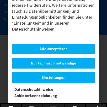
jederzeit widerrufen. Weitere Informationen
Unimog Serviceangebot
(auch zu Datenübermittlungen) und
Unimog Servicetage
Einstellungsmöglichkeiten finden Sie unter
Zusatzleistungen
"Einstellungen" und in unseren
Datenschutzhinweisen.
Alle akzeptieren
Anbieter
Rechtliche Hinweise
Kontakt
Nur technisch notwendige
Cookies
Datenschutz
Einstellungen
Einstellungen
© 2026 Daimler Truck AG. Alle Rechte vorbehalten.
und
Datenschutzhinweise
Mercedes-Benz sind Marken der
Mercedes-Benz Group AG.
Anbieterkennzeichnung