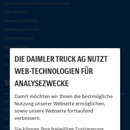
Sicherheits-Assistenzsysteme Econic
UNI-TOUCH®
Unimog Collection
Unimog Geschichte
Unimog Magazin
Unimog News
Unimog Partner-Portal
DIE DAIMLER TRUCK AG NUTZT
Unimog Sicherheit
WEB-TECHNOLOGIEN FÜR
SERVICE
ANALYSEZWECKE
Damit möchten wir Ihnen die bestmögliche
Original-Teile
Nutzung unserer Webseite ermöglichen,
sowie unsere Webseite fortlaufend
Partner finden
verbessern.
Produkt-Highlights
Schutz und Werterhalt
Sie können Ihre freiwillige Zustimmung