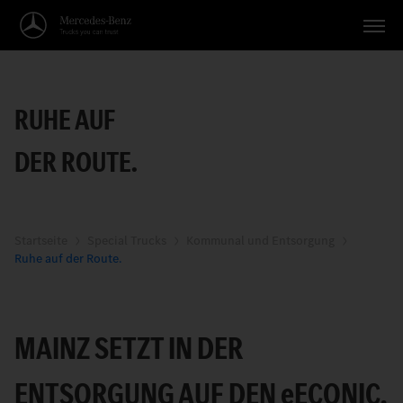
Fahrzeuge
RUHE AUF
Anwendungen
DER ROUTE.
Themen
Service
Suche
Startseite
Special Trucks
Kommunal und Entsorgung
Ruhe auf der Route.
Deutsch
MAINZ SETZT IN DER
ENTSORGUNG AUF DEN
e
ECONIC.