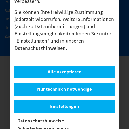
verbessern.
Produkt-Highlights
Schutz und Werterhalt
Sie können Ihre freiwillige Zustimmung
jederzeit widerrufen. Weitere Informationen
Unimog Serviceangebot
(auch zu Datenübermittlungen) und
Unimog Servicetage
Einstellungsmöglichkeiten finden Sie unter
Zusatzleistungen
"Einstellungen" und in unseren
Datenschutzhinweisen.
Alle akzeptieren
Anbieter
Rechtliche Hinweise
Kontakt
Nur technisch notwendige
Cookies
Datenschutz
Einstellungen
Einstellungen
© 2026 Daimler Truck AG. Alle Rechte vorbehalten.
und
Datenschutzhinweise
Mercedes-Benz sind Marken der
Mercedes-Benz Group AG.
Anbieterkennzeichnung