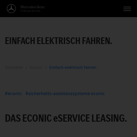
Fahrzeuge
EINFACH ELEKTRISCH FAHREN.
Anwendungen
Themen
Service
Startseite
Econic
Einfach elektrisch fahren.
Suche
econic
sicherheits-assistenzsysteme econic
Deutsch
DAS ECONIC
e
SERVICE LEASING.