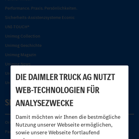
Performance. Praxis. Persönlichkeiten.
Sicherheits-Assistenzsysteme Econic
UNI-TOUCH®
Unimog Collection
Unimog Geschichte
Unimog Magazin
Unimog News
Unimog Partner-Portal
DIE DAIMLER TRUCK AG NUTZT
Unimog Sicherheit
WEB-TECHNOLOGIEN FÜR
SERVICE
ANALYSEZWECKE
Damit möchten wir Ihnen die bestmögliche
Original-Teile
Nutzung unserer Webseite ermöglichen,
sowie unsere Webseite fortlaufend
Partner finden