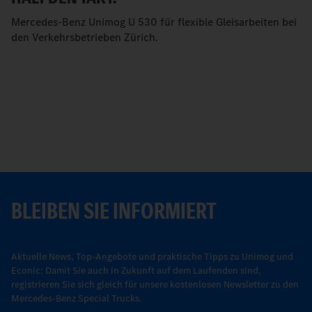
Mercedes-Benz Unimog U 530 für flexible Gleisarbeiten bei
den Verkehrsbetrieben Zürich.
BLEIBEN SIE INFORMIERT
Aktuelle News, Top-Angebote und praktische Tipps zu Unimog und
Econic: Damit Sie auch in Zukunft auf dem Laufenden sind,
registrieren Sie sich gleich für unsere kostenlosen Newsletter zu den
Mercedes-Benz Special Trucks.