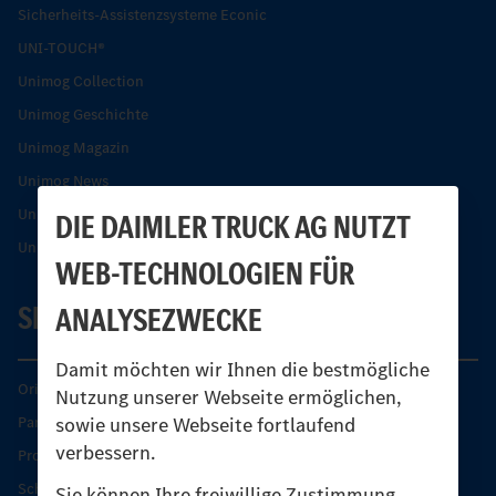
Sicherheits-Assistenzsysteme Econic
UNI-TOUCH®
Unimog Collection
Unimog Geschichte
Unimog Magazin
Unimog News
Unimog Partner-Portal
DIE DAIMLER TRUCK AG NUTZT
Unimog Sicherheit
WEB-TECHNOLOGIEN FÜR
SERVICE
ANALYSEZWECKE
Damit möchten wir Ihnen die bestmögliche
Original-Teile
Nutzung unserer Webseite ermöglichen,
sowie unsere Webseite fortlaufend
Partner finden
verbessern.
Produkt-Highlights
Schutz und Werterhalt
Sie können Ihre freiwillige Zustimmung