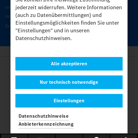
jederzeit widerrufen. Weitere Informationen
Unimog Serviceangebot
(auch zu Datenübermittlungen) und
Unimog Servicetage
Einstellungsmöglichkeiten finden Sie unter
Zusatzleistungen
"Einstellungen" und in unseren
Datenschutzhinweisen.
Alle akzeptieren
Anbieter
Rechtliche Hinweise
Kontakt
Nur technisch notwendige
Cookies
Datenschutz
Einstellungen
Einstellungen
© 2026 Daimler Truck AG. Alle Rechte vorbehalten.
und
Datenschutzhinweise
Mercedes-Benz sind Marken der
Mercedes-Benz Group AG.
Anbieterkennzeichnung