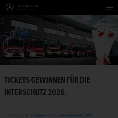
Fahrzeuge
Anwendungen
Themen
Service
Suche
TICKETS GEWINNEN FÜR DIE
Deutsch
INTERSCHUTZ 2026.
Startseite
Tickets gewinnen für die Interschutz 2026