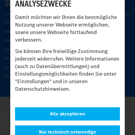
SERVICE
ANALYSEZWECKE
Damit möchten wir Ihnen die bestmögliche
Original-Teile
Nutzung unserer Webseite ermöglichen,
sowie unsere Webseite fortlaufend
Partner finden
verbessern.
Produkt-Highlights
Schutz und Werterhalt
Sie können Ihre freiwillige Zustimmung
jederzeit widerrufen. Weitere Informationen
Unimog Serviceangebot
(auch zu Datenübermittlungen) und
Unimog Servicetage
Einstellungsmöglichkeiten finden Sie unter
Zusatzleistungen
"Einstellungen" und in unseren
Datenschutzhinweisen.
Alle akzeptieren
Anbieter
Rechtliche Hinweise
Kontakt
Nur technisch notwendige