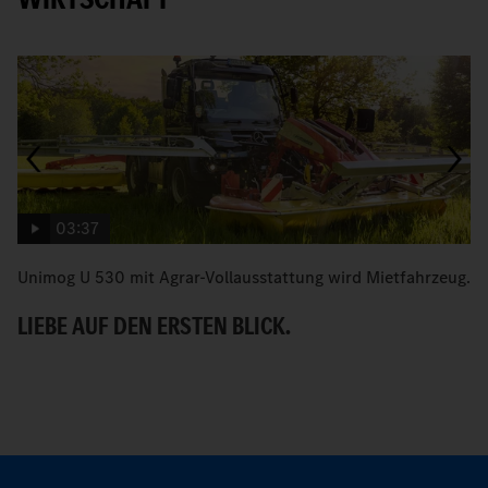
03:37
Unimog U 530 mit Agrar-Vollausstattung wird Mietfahrzeug.
D
N
LIEBE AUF DEN ERSTEN BLICK.
Z