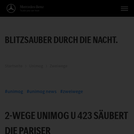
Fahrzeuge
BLITZSAUBER DURCH DIE NACHT.
Anwendungen
Themen
Service
Startseite
Unimog
Zweiwege
Suche
unimog
unimog news
zweiwege
Deutsch
2-WEGE UNIMOG U 423 SÄUBERT
DIE PARISER