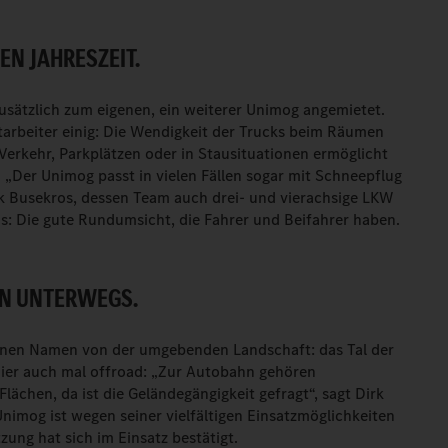
EN JAHRESZEIT.
zusätzlich zum eigenen, ein weiterer Unimog angemietet.
itarbeiter einig: Die Wendigkeit der Trucks beim Räumen
Verkehr, Parkplätzen oder in Stausituationen ermöglicht
. „Der Unimog passt in vielen Fällen sogar mit Schneepflug
rk Busekros, dessen Team auch drei- und vierachsige LKW
us: Die gute Rundumsicht, die Fahrer und Beifahrer haben.
HN UNTERWEGS.
seinen Namen von der umgebenden Landschaft: das Tal der
hier auch mal offroad: „Zur Autobahn gehören
lächen, da ist die Geländegängigkeit gefragt“, sagt Dirk
nimog ist wegen seiner vielfältigen Einsatzmöglichkeiten
ung hat sich im Einsatz bestätigt.