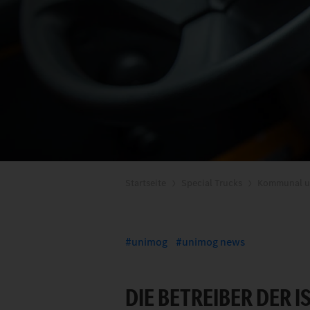
Startseite
Special Trucks
Kommunal u
unimog
unimog news
DIE BETREIBER DER 