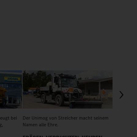
00:43
eugt bei
Der Unimog von Streicher macht seinem
Team Orang
g,
Namen alle Ehre.
Unimog ein