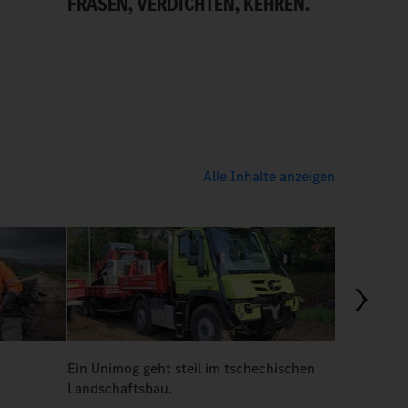
FRÄSEN, VERDICHTEN, KEHREN.
ALLER GU
Alle Inhalte anzeigen
03:24
Ein Unimog geht steil im tschechischen
In der Baus
Landschaftsbau.
Unimog U 4