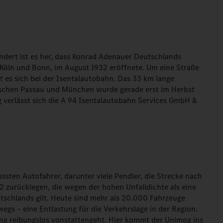
ndert ist es her, dass Konrad Adenauer Deutschlands
 Köln und Bonn, im August 1932 eröffnete. Um eine Straße
 es sich bei der Isentalautobahn. Das 33 km lange
wischen Passau und München wurde gerade erst im Herbst
ng verlässt sich die A 94 Isentalautobahn Services GmbH &
sten Autofahrer, darunter viele Pendler, die Strecke nach
 zurücklegen, die wegen der hohen Unfalldichte als eine
tschlands gilt. Heute sind mehr als 20.000 Fahrzeuge
egs – eine Entlastung für die Verkehrslage in der Region.
ung reibungslos vonstattengeht. Hier kommt der Unimog ins