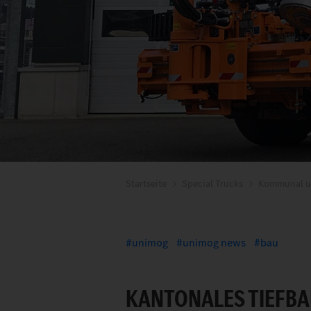
Startseite
Special Trucks
Kommunal u
unimog
unimog news
bau
KANTONALES TIEFBA