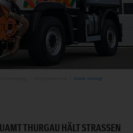
nd Entsorgung
Unimog Kommunal
Grüezi, Unimog!
UAMT THURGAU HÄLT STRASSEN M