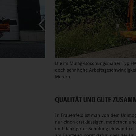
Die im Mulag-Böschungsmäher Typ FME 6
doch sehr hohe Arbeitsgeschwindigkei
Metern.
QUALITÄT UND GUTE ZUSAMM
In Frauenfeld ist man von dem Unimog
nur einen erstklassigen, modernen und
und dank guter Schulung einwandfrei z
am Fahrzeug, sorgt dafür, dass der U