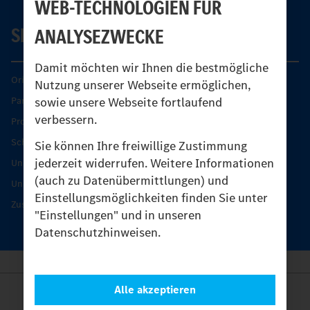
WEB-TECHNOLOGIEN FÜR
SERVICE
ANALYSEZWECKE
Damit möchten wir Ihnen die bestmögliche
Original-Teile
Nutzung unserer Webseite ermöglichen,
sowie unsere Webseite fortlaufend
Partner finden
verbessern.
Produkt-Highlights
Schutz und Werterhalt
Sie können Ihre freiwillige Zustimmung
jederzeit widerrufen. Weitere Informationen
Unimog Serviceangebot
(auch zu Datenübermittlungen) und
Unimog Servicetage
Einstellungsmöglichkeiten finden Sie unter
Zusatzleistungen
"Einstellungen" und in unseren
Datenschutzhinweisen.
Alle akzeptieren
Anbieter