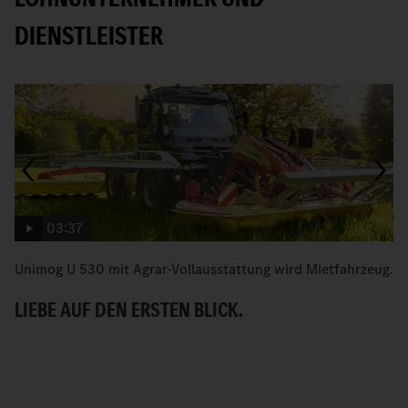
DIENSTLEISTER
03:37
Unimog U 530 mit Agrar-Vollausstattung wird Mietfahrzeug.
D
N
LIEBE AUF DEN ERSTEN BLICK.
Z