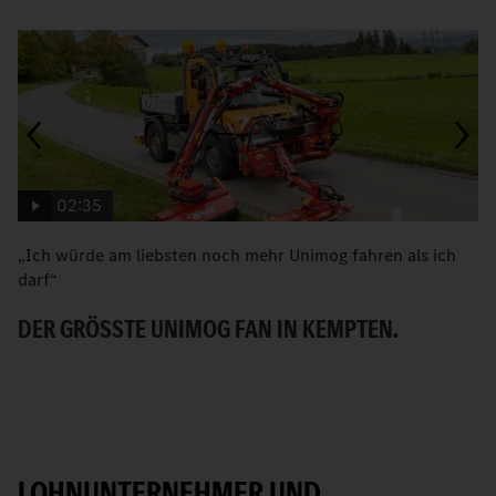
02:35
„Ich würde am liebsten noch mehr Unimog fahren als ich
W
darf“
H
DER GRÖSSTE UNIMOG FAN IN KEMPTEN.
LOHNUNTERNEHMER UND