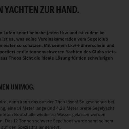
N YACHTEN ZUR HAND.
 Lufen kennt beinahe jeden Lkw und ist zudem im
s ist es, was seine Vereinskameraden vom Segelclub
nmeister so schätzen. Mit seinem Lkw-Führerschein und
portiert er die tonnenschweren Yachten des Clubs stets
t aus Theos Sicht die ideale Lösung für den schwierigen
INEN UNIMOG.
ird, dann kann das nur der Theo lösen! So geschehen bei
ing, eine 14 Meter lange und 4,20 Meter breite Segelyacht
ieteten Bootshalle wieder zu Wasser gelassen werden
lan. Das 12 Tonnen schwere Segelboot wurde samt seinem
auf den Spezialtrailer gehievt.