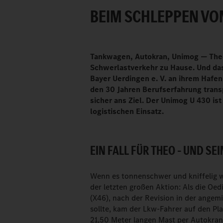
BEIM SCHLEPPEN VO
Tankwagen, Autokran, Unimog — Theo
Schwerlastverkehr zu Hause. Und da
Bayer Uerdingen e. V. an ihrem Hafe
den 30 Jahren Berufserfahrung trans
sicher ans Ziel. Der Unimog U 430 is
logistischen Einsatz.
EIN FALL FÜR THEO – UND SE
Wenn es tonnenschwer und kniffelig w
der letzten großen Aktion: Als die Oed
(X46), nach der Revision in der angem
sollte, kam der Lkw-Fahrer auf den P
21,50 Meter langen Mast per Autokran 