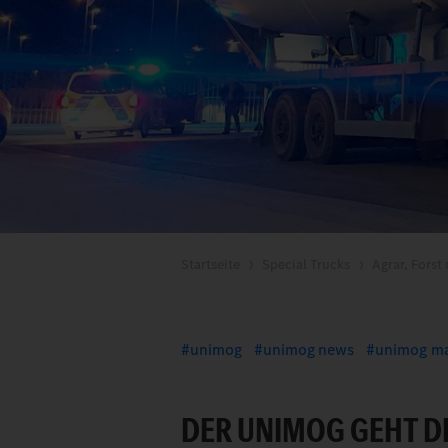
Startseite
Special Trucks
Agrar, Forst
unimog
unimog news
unimog ma
DER UNIMOG GEHT D