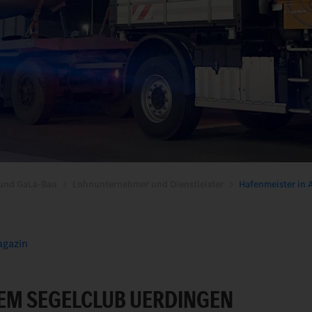
 und GaLa-Bau
Lohnunternehmer und Dienstleister
Hafenmeister in 
gazin
EM SEGELCLUB UERDINGEN