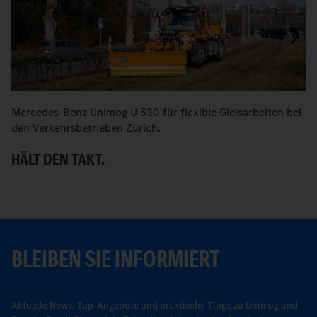
Mercedes-Benz Unimog U 530 für flexible Gleisarbeiten bei
M
den Verkehrsbetrieben Zürich.
E
HÄLT DEN TAKT.
BLEIBEN SIE INFORMIERT
Aktuelle News, Top-Angebote und praktische Tipps zu Unimog und