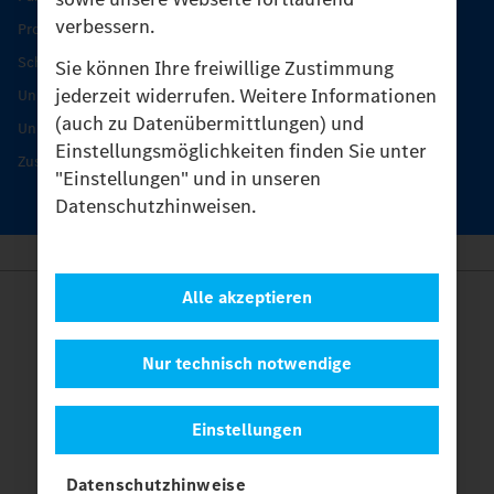
verbessern.
Produkt-Highlights
Schutz und Werterhalt
Sie können Ihre freiwillige Zustimmung
jederzeit widerrufen. Weitere Informationen
Unimog Serviceangebot
(auch zu Datenübermittlungen) und
Unimog Servicetage
Einstellungsmöglichkeiten finden Sie unter
Zusatzleistungen
"Einstellungen" und in unseren
Datenschutzhinweisen.
Alle akzeptieren
Anbieter
Rechtliche Hinweise
Kontakt
Nur technisch notwendige
Cookies
Datenschutz
Einstellungen
Einstellungen
© 2026 Daimler Truck AG. Alle Rechte vorbehalten.
und
Datenschutzhinweise