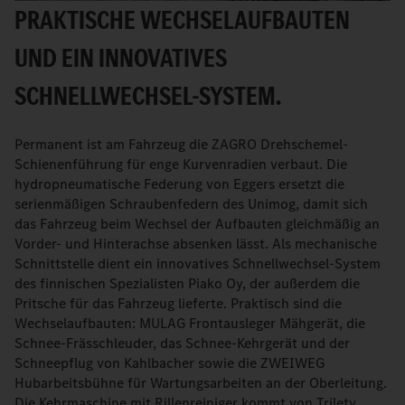
PRAKTISCHE WECHSELAUFBAUTEN
UND EIN INNOVATIVES
SCHNELLWECHSEL-SYSTEM.
Permanent ist am Fahrzeug die ZAGRO Drehschemel-
Schienenführung für enge Kurvenradien verbaut. Die
hydropneumatische Federung von Eggers ersetzt die
serienmäßigen Schraubenfedern des Unimog, damit sich
das Fahrzeug beim Wechsel der Aufbauten gleichmäßig an
Vorder- und Hinterachse absenken lässt. Als mechanische
Schnittstelle dient ein innovatives Schnellwechsel-System
des finnischen Spezialisten Piako Oy, der außerdem die
Pritsche für das Fahrzeug lieferte. Praktisch sind die
Wechselaufbauten: MULAG Frontausleger Mähgerät, die
Schnee-Frässchleuder, das Schnee-Kehrgerät und der
Schneepflug von Kahlbacher sowie die ZWEIWEG
Hubarbeitsbühne für Wartungsarbeiten an der Oberleitung.
Die Kehrmaschine mit Rillenreiniger kommt von Trilety.