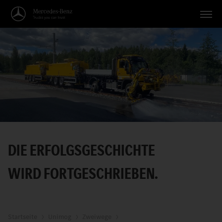
Fahrzeuge
Anwendungen
Themen
Service
Suche
DIE ERFOLGSGESCHICHTE
Deutsch
WIRD FORTGESCHRIEBEN.
Startseite
Unimog
Zweiwege