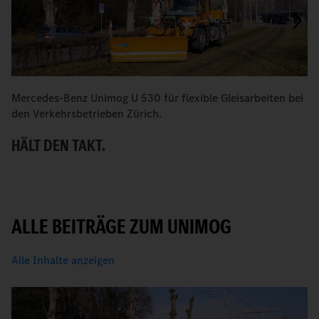
Mercedes-Benz Unimog U 530 für flexible Gleisarbeiten bei
V
den Verkehrsbetrieben Zürich.
Z
HÄLT DEN TAKT.
S
ALLE BEITRÄGE ZUM UNIMOG
Alle Inhalte anzeigen