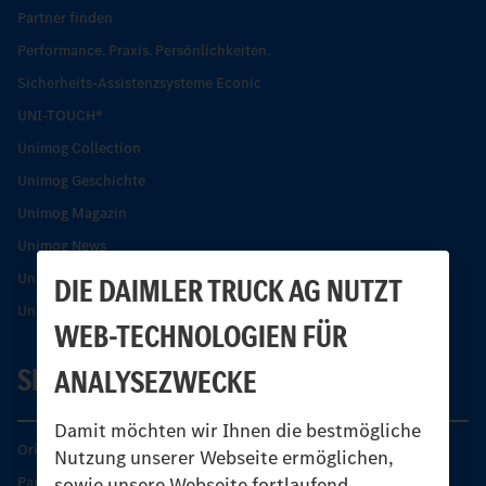
Partner finden
Performance. Praxis. Persönlichkeiten.
Sicherheits-Assistenzsysteme Econic
UNI-TOUCH®
Unimog Collection
Unimog Geschichte
Unimog Magazin
Unimog News
Unimog Partner-Portal
DIE DAIMLER TRUCK AG NUTZT
Unimog Sicherheit
WEB-TECHNOLOGIEN FÜR
SERVICE
ANALYSEZWECKE
Damit möchten wir Ihnen die bestmögliche
Original-Teile
Nutzung unserer Webseite ermöglichen,
sowie unsere Webseite fortlaufend
Partner finden