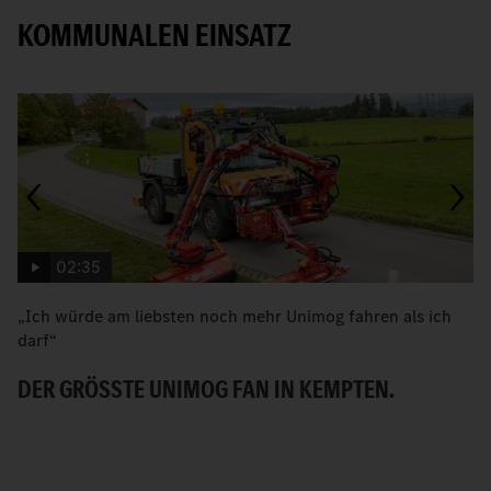
KOMMUNALEN EINSATZ
02:35
„Ich würde am liebsten noch mehr Unimog fahren als ich
W
darf“
H
DER GRÖSSTE UNIMOG FAN IN KEMPTEN.