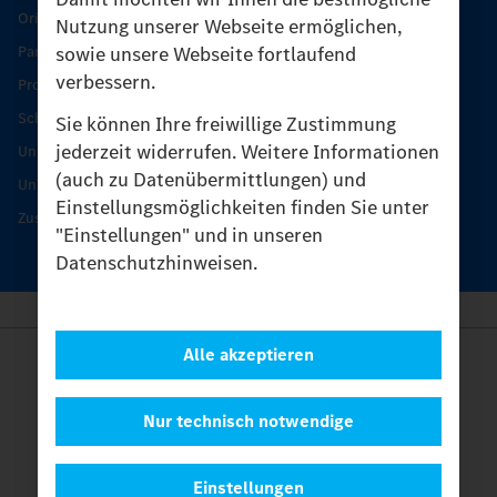
Original-Teile
Nutzung unserer Webseite ermöglichen,
sowie unsere Webseite fortlaufend
Partner finden
verbessern.
Produkt-Highlights
Schutz und Werterhalt
Sie können Ihre freiwillige Zustimmung
jederzeit widerrufen. Weitere Informationen
Unimog Serviceangebot
(auch zu Datenübermittlungen) und
Unimog Servicetage
Einstellungsmöglichkeiten finden Sie unter
Zusatzleistungen
"Einstellungen" und in unseren
Datenschutzhinweisen.
Alle akzeptieren
Anbieter
Rechtliche Hinweise
Kontakt
Nur technisch notwendige
Cookies
Datenschutz
Einstellungen
Einstellungen