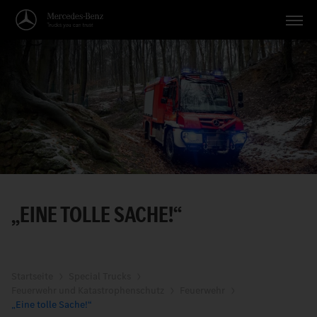
Fahrzeuge
Anwendungen
Themen
Service
Suche
„EINE TOLLE SACHE!“
Deutsch
Startseite
Special Trucks
Feuerwehr und Katastrophenschutz
Feuerwehr
„Eine tolle Sache!“