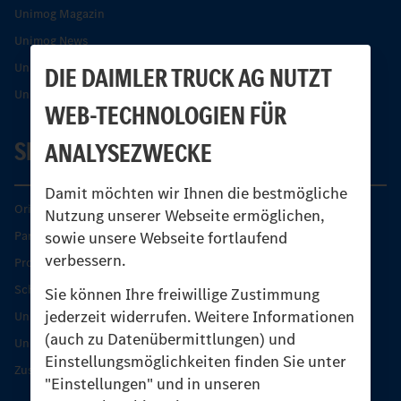
Unimog Magazin
Unimog News
Unimog Partner-Portal
DIE DAIMLER TRUCK AG NUTZT
Unimog Sicherheit
WEB-TECHNOLOGIEN FÜR
SERVICE
ANALYSEZWECKE
Damit möchten wir Ihnen die bestmögliche
Original-Teile
Nutzung unserer Webseite ermöglichen,
sowie unsere Webseite fortlaufend
Partner finden
verbessern.
Produkt-Highlights
Schutz und Werterhalt
Sie können Ihre freiwillige Zustimmung
jederzeit widerrufen. Weitere Informationen
Unimog Serviceangebot
(auch zu Datenübermittlungen) und
Unimog Servicetage
Einstellungsmöglichkeiten finden Sie unter
Zusatzleistungen
"Einstellungen" und in unseren