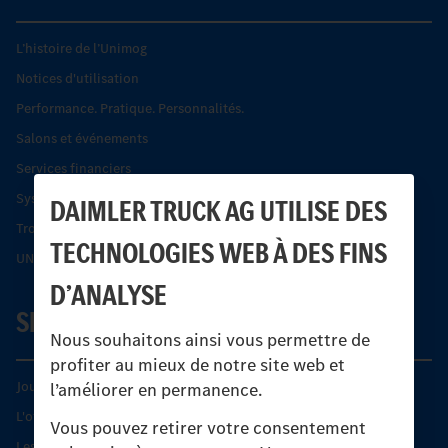
L’histoire de l’Unimog
Notices d'utilisation
Performance. Pratique. Personnalités.
Salons et événements
Services financiers
Systèmes de sécurité Econic
DAIMLER TRUCK AG UTILISE DES
Trouver un partenaire
TECHNOLOGIES WEB À DES FINS
UNI-TOUCH®
D’ANALYSE
SERVICE
Nous souhaitons ainsi vous permettre de
profiter au mieux de notre site web et
Journées diagnostic Technique S.A.V Unimog
l’améliorer en permanence.
L'offre de services Unimog
Vous pouvez retirer votre consentement
Les produits phares