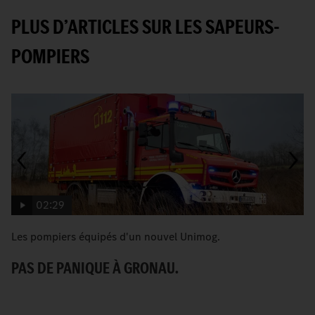
PLUS D’ARTICLES SUR LES SAPEURS-
POMPIERS
02:29
Les pompiers équipés d'un nouvel Unimog.
U
vi
PAS DE PANIQUE À GRONAU.
U
S