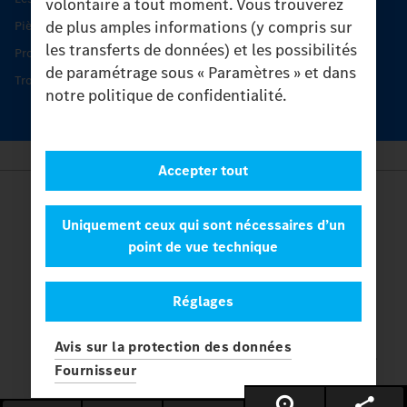
volontaire à tout moment. Vous trouverez
de plus amples informations (y compris sur
Pièces d’origine
les transferts de données) et les possibilités
Protection et maintien de la valeur
de paramétrage sous « Paramètres » et dans
Trouver un partenaire
notre politique de confidentialité.
Accepter tout
Provider
Legal Notice
Uniquement ceux qui sont nécessaires d’un
Contact
point de vue technique
Cookies
Protection des données
Réglages
Paramètres
© 2026 Daimler Truck AG. Tous les droits sont réservés.
et
Avis sur la protection des données
Mercedes-Benz sont des marques de
Mercedes-Benz Group AG.
Fournisseur