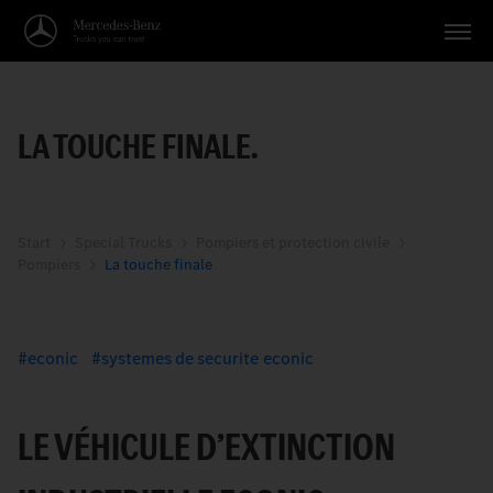
Véhicules
LA TOUCHE FINALE.
Applications
Thèmes
Service
Start
Special Trucks
Pompiers et protection civile
Pompiers
La touche finale
Recherche
Français
econic
systemes de securite econic
LE VÉHICULE D’EXTINCTION