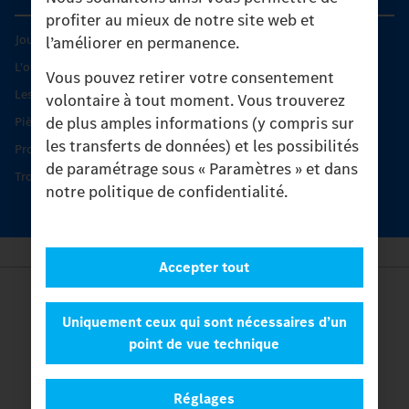
profiter au mieux de notre site web et
Journées diagnostic Technique S.A.V Unimog
l’améliorer en permanence.
L'offre de services Unimog
Vous pouvez retirer votre consentement
Les produits phares
volontaire à tout moment. Vous trouverez
de plus amples informations (y compris sur
Pièces d’origine
les transferts de données) et les possibilités
Protection et maintien de la valeur
de paramétrage sous « Paramètres » et dans
Trouver un partenaire
notre politique de confidentialité.
Accepter tout
Provider
Legal Notice
Uniquement ceux qui sont nécessaires d’un
Contact
point de vue technique
Cookies
Protection des données
Réglages
Paramètres