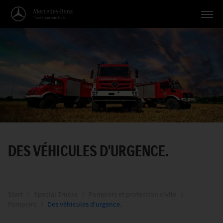
Véhicules
Applications
Thèmes
Service
Recherche
DES VÉHICULES D'URGENCE.
Français
Start
Special Trucks
Pompiers et protection civile
Pompiers
Des véhicules d'urgence.