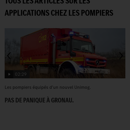
TOUS LES ARTICLES SUR LES
APPLICATIONS CHEZ LES POMPIERS
02:29
Les pompiers équipés d'un nouvel Unimog.
U
vi
PAS DE PANIQUE À GRONAU.
U
S