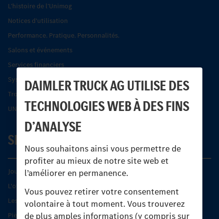
L’histoire de l’Unimog
Notices d'utilisation
Performance. Pratique. Personnalités.
Salons et événements
Services financiers
Systèmes de sécurité Econic
DAIMLER TRUCK AG UTILISE DES
Trouver un partenaire
TECHNOLOGIES WEB À DES FINS
UNI-TOUCH®
D’ANALYSE
SERVICE
Nous souhaitons ainsi vous permettre de
profiter au mieux de notre site web et
Journées diagnostic Technique S.A.V Unimog
l’améliorer en permanence.
L'offre de services Unimog
Vous pouvez retirer votre consentement
Les produits phares
volontaire à tout moment. Vous trouverez
de plus amples informations (y compris sur
Pièces d’origine