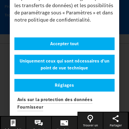
les transferts de données) et les possibilités
Protection et maintien de la valeur
de paramétrage sous « Paramètres » et dans
Trouver un partenaire
notre politique de confidentialité.
Accepter tout
Provider
Legal Notice
Uniquement ceux qui sont nécessaires d’un
Contact
point de vue technique
Cookies
Protection des données
Réglages
Paramètres
© 2026 Daimler Truck AG. Tous les droits sont réservés.
et
Avis sur la protection des données
Mercedes-Benz sont des marques de
Mercedes-Benz Group AG.
Fournisseur
Trouver un
Partager