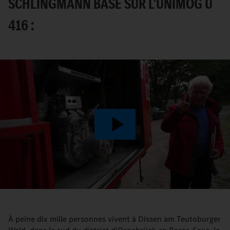
SCHLINGMANN BASÉ SUR L'UNIMOG U
416 :
Play
Video
À peine dix mille personnes vivent à Dissen am Teutoburger