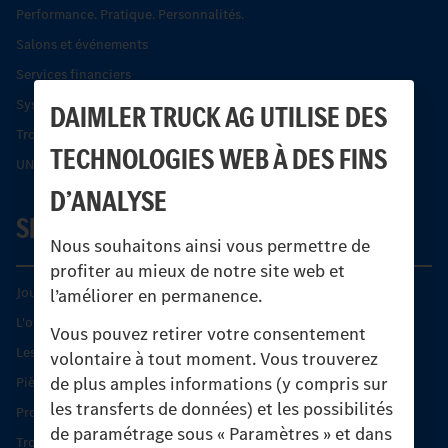
Performance. Pratique. Personnalités.
Salons et événements
Services financiers
Systèmes de sécurité Econic
DAIMLER TRUCK AG UTILISE DES
Trouver un partenaire
TECHNOLOGIES WEB À DES FINS
UNI-TOUCH®
D’ANALYSE
SERVICE
Nous souhaitons ainsi vous permettre de
profiter au mieux de notre site web et
Journées diagnostic Technique S.A.V Unimog
l’améliorer en permanence.
L'offre de services Unimog
Vous pouvez retirer votre consentement
Les produits phares
volontaire à tout moment. Vous trouverez
de plus amples informations (y compris sur
Pièces d’origine
les transferts de données) et les possibilités
Protection et maintien de la valeur
de paramétrage sous « Paramètres » et dans
Trouver un partenaire