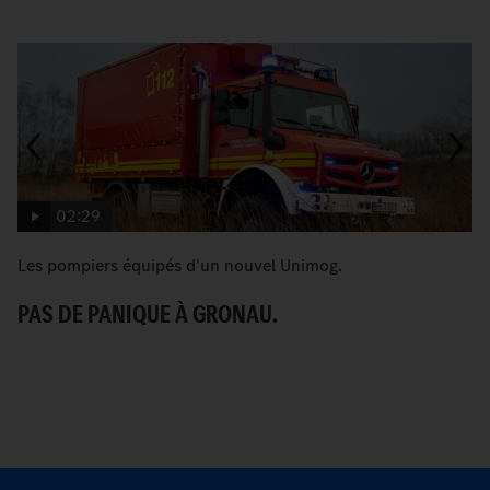
02:29
Les pompiers équipés d'un nouvel Unimog.
U
vi
PAS DE PANIQUE À GRONAU.
U
S