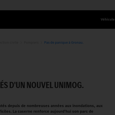
Véhicule
ction civile
Pompiers
Pas de panique à Gronau.
 GRONAU.
PÉS D'UN NOUVEL UNIMOG.
ntés depuis de nombreuses années aux inondations, aux
ficiles. La caserne renforce aujourd'hui son parc de