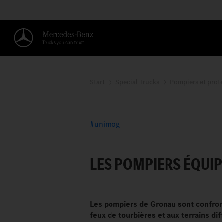
Start
Special Trucks
Pompiers et prote
PAS DE PANIQUE À
unimog
LES POMPIERS ÉQUI
Les pompiers de Gronau sont confro
feux de tourbières et aux terrains dif