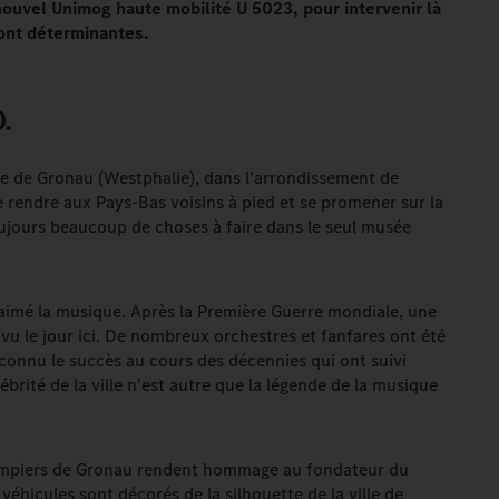
nouvel Unimog haute mobilité U 5023, pour intervenir là
 sont déterminantes.
.
lle de Gronau (Westphalie), dans l'arrondissement de
 rendre aux Pays-Bas voisins à pied et se promener sur la
toujours beaucoup de choses à faire dans le seul musée
aimé la musique. Après la Première Guerre mondiale, une
vu le jour ici. De nombreux orchestres et fanfares ont été
 connu le succès au cours des décennies qui ont suivi
ébrité de la ville n'est autre que la légende de la musique
pompiers de Gronau rendent hommage au fondateur du
véhicules sont décorés de la silhouette de la ville de