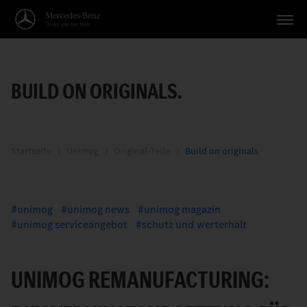
Fahrzeuge
BUILD ON ORIGINALS.
Anwendungen
Themen
Service
Startseite
Unimog
Original-Teile
Build on originals
Suche
unimog
unimog news
unimog magazin
Deutsch
unimog serviceangebot
schutz und werterhalt
UNIMOG REMANUFACTURING: