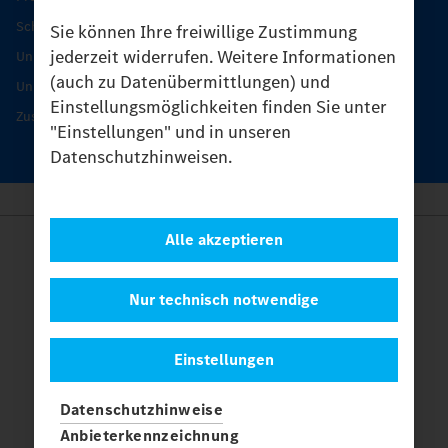
Schutz und Werterhalt
Sie können Ihre freiwillige Zustimmung
jederzeit widerrufen. Weitere Informationen
Unimog Serviceangebot
(auch zu Datenübermittlungen) und
Unimog Servicetage
Einstellungsmöglichkeiten finden Sie unter
Zusatzleistungen
"Einstellungen" und in unseren
Datenschutzhinweisen.
Alle akzeptieren
Anbieter
Rechtliche Hinweise
Kontakt
Nur technisch notwendige
Cookies
Datenschutz
Einstellungen
Einstellungen
© 2026 Daimler Truck AG. Alle Rechte vorbehalten.
und
Datenschutzhinweise
Mercedes-Benz sind Marken der
Mercedes-Benz Group AG.
Anbieterkennzeichnung