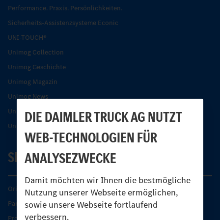
Performance. Praxis. Persönlichkeiten.
Sicherheits-Assistenzsysteme Econic
UNI-TOUCH®
Unimog Collection
Unimog Geschichte
Unimog Magazin
Unimog News
Unimog Partner-Portal
DIE DAIMLER TRUCK AG NUTZT
Unimog Sicherheit
WEB-TECHNOLOGIEN FÜR
SERVICE
ANALYSEZWECKE
Damit möchten wir Ihnen die bestmögliche
Original-Teile
Nutzung unserer Webseite ermöglichen,
sowie unsere Webseite fortlaufend
Partner finden
verbessern.
Produkt-Highlights