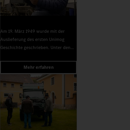
Am 19. März 1949 wurde mit der
Auslieferung des ersten Unimog
Geschichte geschrieben. Unter den
ersten Empfängern war Karl Riker,
Weltkriegsveteran und Besitzer einer
Mehr erfahren
Schnapsbrennerei in Hößlinswart. Er
war auch einer der ersten, der mit
dem Alleskönner unvergessliche
Erinnerungen sammelte.