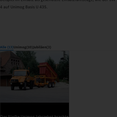
4 auf Unimog Basis U 435.
Alle (13)
Unimog
(10)
Jubiläen
(3)
Das fünfte Unimog Jahrzehnt brachte