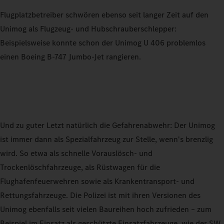
Flugplatzbetreiber schwören ebenso seit langer Zeit auf den
Unimog als Flugzeug- und Hubschrauberschlepper:
Beispielsweise konnte schon der Unimog U 406 problemlos
einen Boeing B-747 Jumbo-Jet rangieren.
Und zu guter Letzt natürlich die Gefahrenabwehr: Der Unimog
ist immer dann als Spezialfahrzeug zur Stelle, wenn's brenzlig
wird. So etwa als schnelle Vorauslösch- und
Trockenlöschfahrzeuge, als Rüstwagen für die
Flughafenfeuerwehren sowie als Krankentransport- und
Rettungsfahrzeuge. Die Polizei ist mit ihren Versionen des
Unimog ebenfalls seit vielen Baureihen hoch zufrieden – zum
Beispiel im Einsatz als geschützte Einsatzfahrzeuge, wie der SW