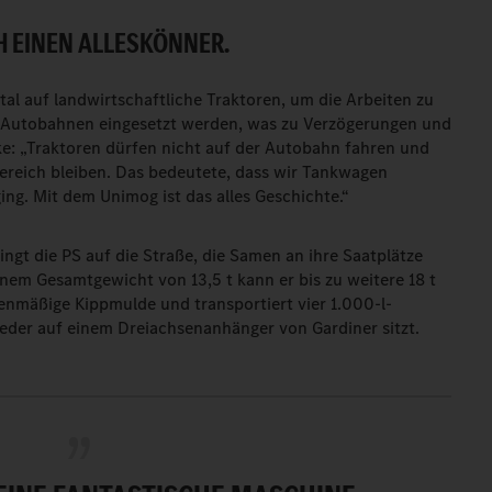
 EINEN ALLESKÖNNER.
tal auf landwirtschaftliche Traktoren, um die Arbeiten zu
f Autobahnen eingesetzt werden, was zu Verzögerungen und
ke: „Traktoren dürfen nicht auf der Autobahn fahren und
reich bleiben. Das bedeutete, dass wir Tankwagen
ng. Mit dem Unimog ist das alles Geschichte.“
ingt die PS auf die Straße, die Samen an ihre Saatplätze
inem Gesamtgewicht von 13,5 t kann er bis zu weitere 18 t
ienmäßige Kippmulde und transportiert vier 1.000-l-
der auf einem Dreiachsenanhänger von Gardiner sitzt.