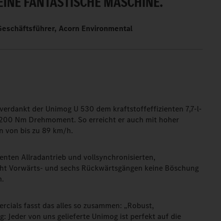
EINE FANTASTISCHE MASCHINE.
Geschäftsführer, Acorn Environmental
erdankt der Unimog U 530 dem kraftstoffeffizienten 7,7-l-
.200 Nm Drehmoment. So erreicht er auch mit hoher
 von bis zu 89 km/h.
enten Allradantrieb und vollsynchronisierten,
cht Vorwärts- und sechs Rückwärtsgängen keine Böschung
m.
cials fasst das alles so zusammen: „Robust,
ig: Jeder von uns gelieferte Unimog ist perfekt auf die