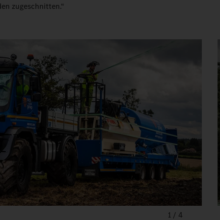
en zugeschnitten.“
1
/
4