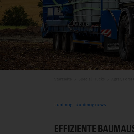
Startseite
Special Trucks
Agrar, Forst
unimog
unimog news
EFFIZIENTE BAUMAU