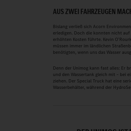
AUS ZWEI FAHRZEUGEN MACH
Bislang verließ sich Acorn Environmen
erledigen. Doch die konnten nicht au
erhöhten Kosten führte. Kevin O’Rour
müssen immer im ländlichen Straßenbe
benötigten, wenn uns das Wasser ausgi
Denn der Unimog kann fast alles: Er br
und den Wassertank gleich mit – bei e
ziehen. Der Special Truck hat eine ser
Wasserbehälter, während der HydroSee