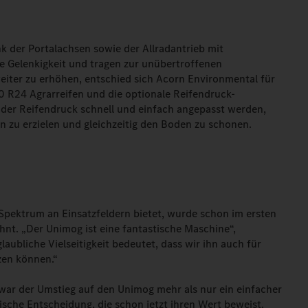
k der Portalachsen sowie der Allradantrieb mit
e Gelenkigkeit und tragen zur unübertroffenen
eiter zu erhöhen, entschied sich Acorn Environmental für
0 R24 Agrarreifen und die optionale Reifendruck-
 der Reifendruck schnell und einfach angepasst werden,
 zu erzielen und gleichzeitig den Boden zu schonen.
Spektrum an Einsatzfeldern bietet, wurde schon im ersten
lohnt. „Der Unimog ist eine fantastische Maschine“,
aubliche Vielseitigkeit bedeutet, dass wir ihn auch für
zen können.“
ar der Umstieg auf den Unimog mehr als nur ein einfacher
ische Entscheidung, die schon jetzt ihren Wert beweist.