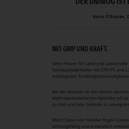
DER UNIMOG IST 
Kevin O'Rourke, 
MIT GRIP UND KRAFT.
Seine Power für Land und Landstraße v
Sechszylindermotor mit 299 PS und 1
Anhängelast Straßengeschwindigkeiten
Bei der Aussaat ist mit seinem perman
elektropneumatischen Getriebe mit a
zu steil und kein Gelände zu unwegsa
Matt Cleave von Händler Rygor Commer
leistungsfähig und erstaunlich vielseit