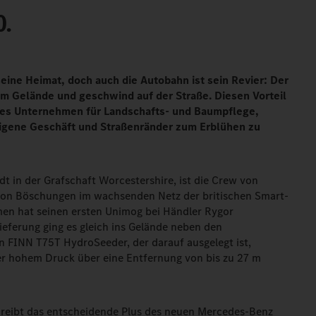
0.
seine Heimat, doch auch die Autobahn ist sein Revier: Der
im Gelände und geschwind auf der Straße. Diesen Vorteil
ches Unternehmen für Landschafts- und Baumpflege,
eigene Geschäft und Straßenränder zum Erblühen zu
dt in der Grafschaft Worcestershire, ist die Crew von
 von Böschungen im wachsenden Netz der britischen Smart-
n hat seinen ersten Unimog bei Händler Rygor
eferung ging es gleich ins Gelände neben den
n FINN T75T HydroSeeder, der darauf ausgelegt ist,
r hohem Druck über eine Entfernung von bis zu 27 m
hreibt das entscheidende Plus des neuen Mercedes-Benz