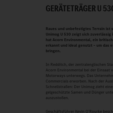
GERÄTETRÄGER U 53
Raues und unbefestigtes Terrain ist 
Unimog U 530 zeigt sich zuverlässig 
hat Acorn Environmental, ein britis
erkannt und ideal genutzt – um das 
bringen.
In Redditch, der zentralenglischen Sta
Acorn Environmental bei der Einsaat
Motorways unterwegs. Das Unternehme
Commercials erworben. Nach der Ausli
Schnellstraßen: Der Unimog zieht eine
gelgeschützte Samen und Dünger unte
auszustoßen.
Geschäftsführer Kevin O’Rourke besc