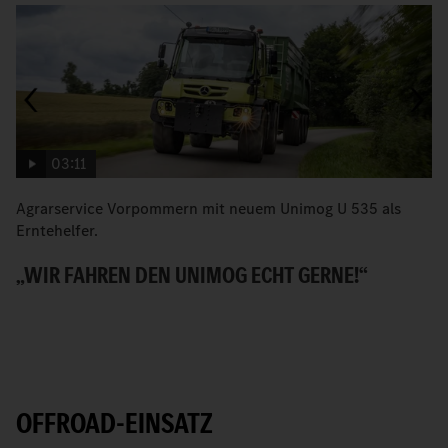
03:11
Agrarservice Vorpommern mit neuem Unimog U 535 als
F
Erntehelfer.
U
„WIR FAHREN DEN UNIMOG ECHT GERNE!“
K
OFFROAD-EINSATZ