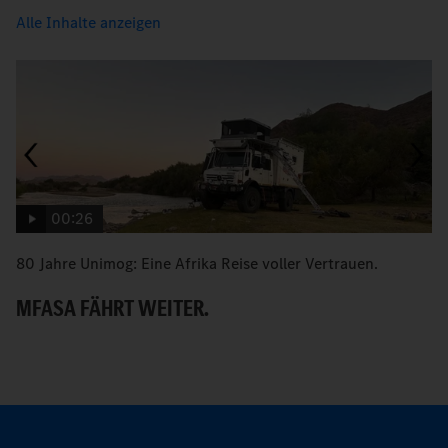
Alle Inhalte anzeigen
00:26
80 Jahre Unimog: Eine Afrika Reise voller Vertrauen.
An
MFASA FÄHRT WEITER.
B