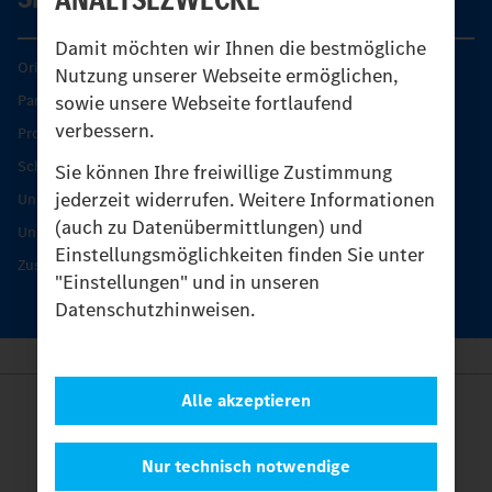
Damit möchten wir Ihnen die bestmögliche
Original-Teile
Nutzung unserer Webseite ermöglichen,
sowie unsere Webseite fortlaufend
Partner finden
verbessern.
Produkt-Highlights
Schutz und Werterhalt
Sie können Ihre freiwillige Zustimmung
jederzeit widerrufen. Weitere Informationen
Unimog Serviceangebot
(auch zu Datenübermittlungen) und
Unimog Servicetage
Einstellungsmöglichkeiten finden Sie unter
Zusatzleistungen
"Einstellungen" und in unseren
Datenschutzhinweisen.
Alle akzeptieren
Anbieter
Rechtliche Hinweise
Kontakt
Nur technisch notwendige
Cookies