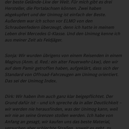
der beste Gelände-Lkw der Welt. Für mich gibt es drei
Hersteller, die Portalachsen können. Zwei haben
abgekupfert und der Unimog ist einfach der Beste.
Außerdem war ich schon vor ELMO von den
Schraubenfedern überzeugt, denn ich hatte in meinem
Leben drei Mercedes G-Klasse. Und den Unimog kenne ich
aus meiner Zeit als Feldjäger.
Sonja: Wir wurden übrigens von einem Reisenden in einem
Magirus (Anm. d. Red.: ein alter Feuerwehr-Lkw), den wir
auf dem Pamir getroffen haben, aufgeklärt, dass sich der
Standard von Offroad-Fahrzeugen am Unimog orientiert.
Das sei der Unimog Index.
Dirk: Wir haben ihm auch ganz klar beigepflichtet. Der
Grund dafür ist – und ich spreche da in aller Deutlichkeit –
wir werden nie herausfinden, was der Unimog kann, weil
wir nie an seine Grenzen stoßen werden. Ich habe von
Anfang an gesagt, wir kaufen uns das beste Material,
versuchen aber schlechte Straßen, soweit es geht, zu