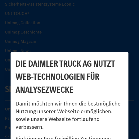
Sicherheits-Assistenzsysteme Econic
UNI-TOUCH®
Unimog Collection
Unimog Geschichte
Unimog Magazin
Unimog News
Unimog Partner-Portal
DIE DAIMLER TRUCK AG NUTZT
Unimog Sicherheit
WEB-TECHNOLOGIEN FÜR
SERVICE
ANALYSEZWECKE
Damit möchten wir Ihnen die bestmögliche
Original-Teile
Nutzung unserer Webseite ermöglichen,
sowie unsere Webseite fortlaufend
Partner finden
verbessern.
Produkt-Highlights
Schutz und Werterhalt
Sie können Ihre freiwillige Zustimmung