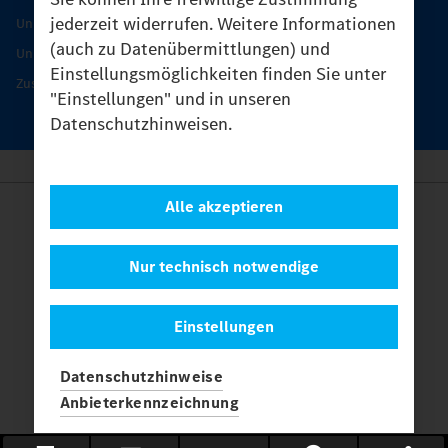
jederzeit widerrufen. Weitere Informationen
Unimog Serviceangebot
(auch zu Datenübermittlungen) und
Unimog Servicetage
Einstellungsmöglichkeiten finden Sie unter
Zusatzleistungen
"Einstellungen" und in unseren
Datenschutzhinweisen.
Alle akzeptieren
Anbieter
Rechtliche Hinweise
Kontakt
Nur technisch notwendige
Cookies
Datenschutz
Einstellungen
Einstellungen
© 2026 Daimler Truck AG. Alle Rechte vorbehalten.
und
Datenschutzhinweise
Mercedes-Benz sind Marken der
Mercedes-Benz Group AG.
Anbieterkennzeichnung