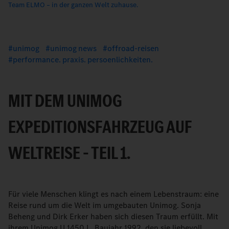
Team ELMO – in der ganzen Welt zuhause.
unimog
unimog news
offroad-reisen
performance. praxis. persoenlichkeiten.
MIT DEM UNIMOG
EXPEDITIONSFAHRZEUG AUF
WELTREISE – TEIL 1.
Für viele Menschen klingt es nach einem Lebenstraum: eine
Reise rund um die Welt im umgebauten Unimog. Sonja
Beheng und Dirk Erker haben sich diesen Traum erfüllt. Mit
ihrem Unimog U 1450 L, Baujahr 1992, den sie liebevoll