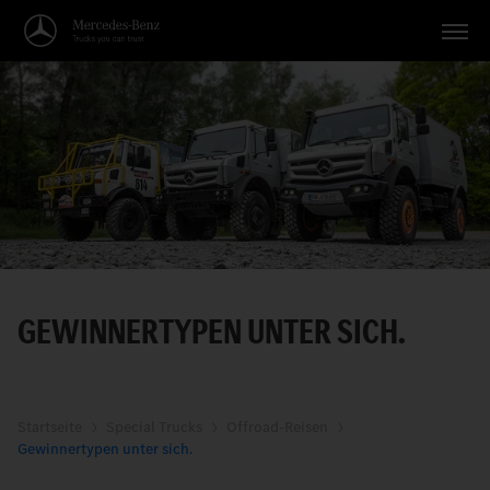
Fahrzeuge
Anwendungen
Themen
Service
Suche
GEWINNERTYPEN UNTER SICH.
Deutsch
Startseite
Special Trucks
Offroad-Reisen
Gewinnertypen unter sich.