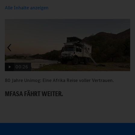
Alle Inhalte anzeigen
00:26
80 Jahre Unimog: Eine Afrika Reise voller Vertrauen.
An
MFASA FÄHRT WEITER.
B