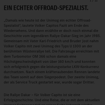
1
/
11
EIN ECHTER OFFROAD-SPEZIALIST.
„Damals wie heute ist der Unimog ein echter Offroad-
Spezialist“, lautete Volker Capitos Fazit am Ende des
Wiedersehens. Und dann erzählte er doch noch einmal die
Geschichte vom legendären Rallye-Dakar-Sieg im Jahr 1985.
Gemeinsam mit Vater Karl-Friedrich und Bruder Jost nahm
Volker Capito mit zwei Unimog des Typs U 1300 an der
berühmten Wüstenrallye teil. Die Fahrzeuge erreichten mit
dem Turbomotor OM 366 schon damals eine
Höchstgeschwindigkeit von über 160 km/h und konnten
sich erfolgreich gegen die leistungsstarke LKW-Konkurrenz
durchsetzen. Nach einem kräfteraubenden Rennen landete
das Team somit auf dem Siegerpodest. Der zweite Unimog,
der als Service Truck gestartet war, wurde sogar Dritter.
Die Rallye Dakar – für Volker Capito ist sie eine
Erfolgsgeschichte. Und eine Reise, die er mit dem aktuellen