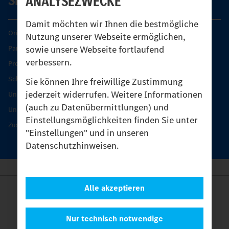
ANALYSEZWECKE
Damit möchten wir Ihnen die bestmögliche
Original-Teile
Nutzung unserer Webseite ermöglichen,
sowie unsere Webseite fortlaufend
Partner finden
verbessern.
Produkt-Highlights
Schutz und Werterhalt
Sie können Ihre freiwillige Zustimmung
jederzeit widerrufen. Weitere Informationen
Unimog Serviceangebot
(auch zu Datenübermittlungen) und
Unimog Servicetage
Einstellungsmöglichkeiten finden Sie unter
Zusatzleistungen
"Einstellungen" und in unseren
Datenschutzhinweisen.
Alle akzeptieren
Anbieter
Rechtliche Hinweise
Kontakt
Nur technisch notwendige
Cookies