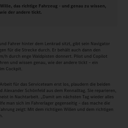
 Wille, das richtige Fahrzeug - und genau zu wissen,
wie der andere tickt.
d Fahrer hinter dem Lenkrad sitzt, gibt sein Navigator
en für die Strecke durch. Er behält auch dann den
m/h durch enge Waldpisten donnert. Pilot und Copilot
hren und wissen genau, wie der andere tickt – ein
 im Cockpit.
rbeit für das Serviceteam erst los, plaudern die beiden
d Alexander Schönfeld aus dem Rennalltag. Sie reparieren,
eist in Nachtarbeit. „Damit am nächsten Tag wieder alles
helfe man sich im Fahrerlager gegenseitig – das mache die
rfahrung zeigt: Mit dem richtigen Willen und dem richtigen
n.