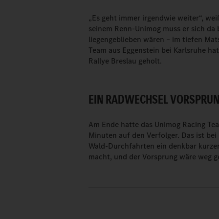
„Es geht immer irgendwie weiter“, wei
seinem Renn-Unimog muss er sich da 
liegengeblieben wären – im tiefen Ma
Team aus Eggenstein bei Karlsruhe hat 
Rallye Breslau geholt.
EIN RADWECHSEL VORSPRUN
Am Ende hatte das Unimog Racing Team
Minuten auf den Verfolger. Das ist b
Wald-Durchfahrten ein denkbar kurzer
macht, und der Vorsprung wäre weg ge