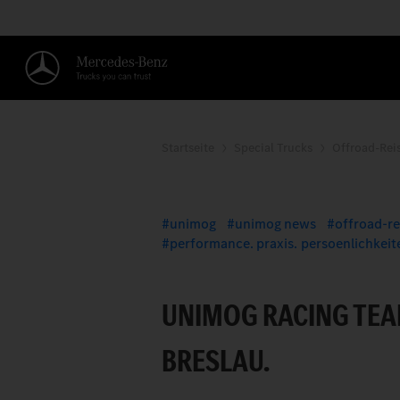
Startseite
Special Trucks
Offroad-Rei
MIT TEMPO UND TE
unimog
unimog news
offroad-re
performance. praxis. persoenlichkeit
UNIMOG RACING TEAM
BRESLAU.