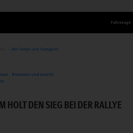
Fahrzeuge
sen
Mit Tempo und Teamgeist.
AMGEIST.
isen
messen und events
en.
 HOLT DEN SIEG BEI DER RALLYE