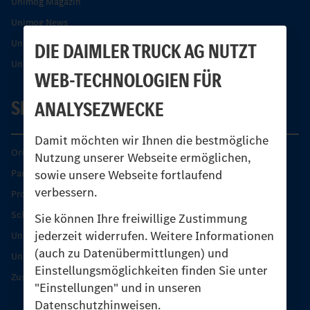
Unimog Magazin
Unimog News
Unimog Partner-Portal
DIE DAIMLER TRUCK AG NUTZT
Unimog Sicherheit
WEB-TECHNOLOGIEN FÜR
SERVICE
ANALYSEZWECKE
Damit möchten wir Ihnen die bestmögliche
Original-Teile
Nutzung unserer Webseite ermöglichen,
sowie unsere Webseite fortlaufend
Partner finden
verbessern.
Produkt-Highlights
Schutz und Werterhalt
Sie können Ihre freiwillige Zustimmung
jederzeit widerrufen. Weitere Informationen
Unimog Serviceangebot
(auch zu Datenübermittlungen) und
Unimog Servicetage
Einstellungsmöglichkeiten finden Sie unter
Zusatzleistungen
"Einstellungen" und in unseren
Datenschutzhinweisen.