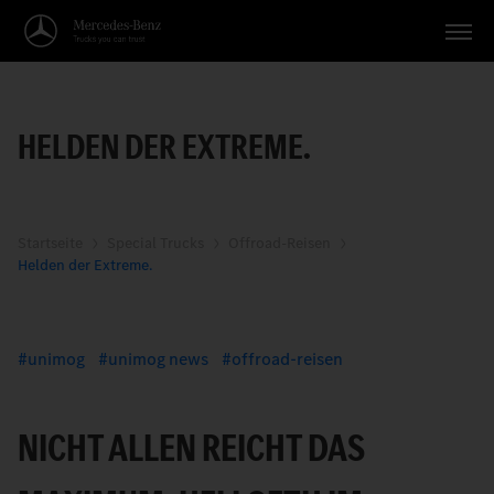
Fahrzeuge
HELDEN DER EXTREME.
Anwendungen
Themen
Service
Startseite
Special Trucks
Offroad-Reisen
Helden der Extreme.
Suche
Deutsch
unimog
unimog news
offroad-reisen
NICHT ALLEN REICHT DAS