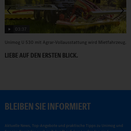
03:37
Unimog U 530 mit Agrar-Vollausstattung wird Mietfahrzeug.
D
N
LIEBE AUF DEN ERSTEN BLICK.
Z
BLEIBEN SIE INFORMIERT
Aktuelle News, Top-Angebote und praktische Tipps zu Unimog und