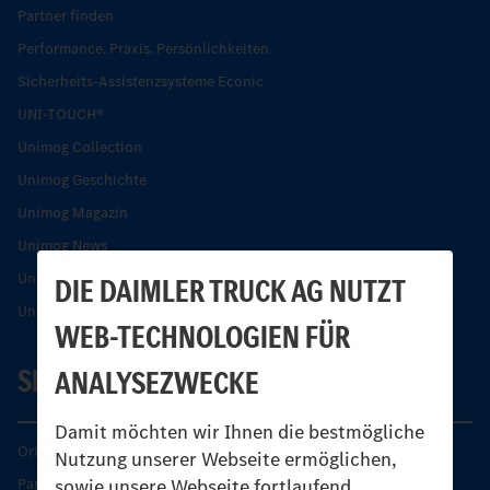
Partner finden
Performance. Praxis. Persönlichkeiten.
Sicherheits-Assistenzsysteme Econic
UNI-TOUCH®
Unimog Collection
Unimog Geschichte
Unimog Magazin
Unimog News
Unimog Partner-Portal
DIE DAIMLER TRUCK AG NUTZT
Unimog Sicherheit
WEB-TECHNOLOGIEN FÜR
SERVICE
ANALYSEZWECKE
Damit möchten wir Ihnen die bestmögliche
Original-Teile
Nutzung unserer Webseite ermöglichen,
sowie unsere Webseite fortlaufend
Partner finden