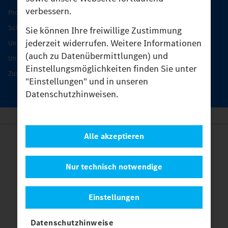
verbessern.
Produkt-Highlights
Schutz und Werterhalt
Sie können Ihre freiwillige Zustimmung
jederzeit widerrufen. Weitere Informationen
Unimog Serviceangebot
(auch zu Datenübermittlungen) und
Unimog Servicetage
Einstellungsmöglichkeiten finden Sie unter
Zusatzleistungen
"Einstellungen" und in unseren
Datenschutzhinweisen.
Alle akzeptieren
Anbieter
Rechtliche Hinweise
Kontakt
Nur technisch notwendige
Cookies
Datenschutz
Einstellungen
Einstellungen
© 2026 Daimler Truck AG. Alle Rechte vorbehalten.
und
Datenschutzhinweise
Mercedes-Benz sind Marken der
Mercedes-Benz Group AG.