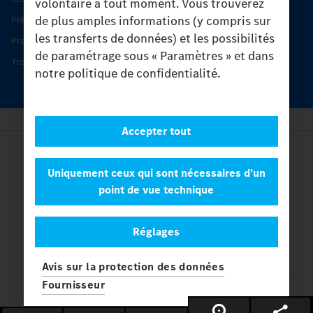
volontaire à tout moment. Vous trouverez
de plus amples informations (y compris sur
Pièces d’origine
les transferts de données) et les possibilités
Protection et maintien de la valeur
de paramétrage sous « Paramètres » et dans
Trouver un partenaire
notre politique de confidentialité.
Accepter tout
Provider
Legal Notice
Uniquement ceux qui sont nécessaires d’un
Contact
point de vue technique
Cookies
Protection des données
Réglages
Paramètres
© 2026 Daimler Truck AG. Tous les droits sont réservés.
et
Avis sur la protection des données
Mercedes-Benz sont des marques de
Mercedes-Benz Group AG.
Fournisseur