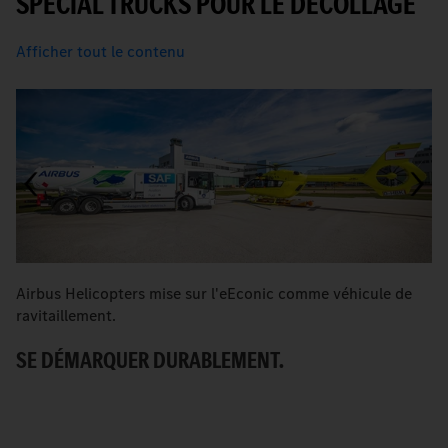
SPECIAL TRUCKS POUR LE DÉCOLLAGE
Afficher tout le contenu
Airbus Helicopters mise sur l'eEconic comme véhicule de
Ra
ravitaillement.
St
SE DÉMARQUER DURABLEMENT.
U