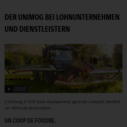
DER UNIMOG BEI LOHNUNTERNEHMEN
UND DIENSTLEISTERN
03:37
L’Unimog U 530 avec équipement agricole complet devient
L
un véhicule de location.
se
UN COUP DE FOUDRE.
L