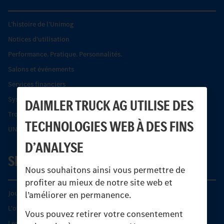
L’histoire de l’Unimog
Notices d'utilisation
Performance. Pratique. Personnalités.
Salons et événements
Services financiers
Systèmes de sécurité Econic
DAIMLER TRUCK AG UTILISE DES
Trouver un partenaire
TECHNOLOGIES WEB À DES FINS
UNI-TOUCH®
D’ANALYSE
SERVICE
Nous souhaitons ainsi vous permettre de
profiter au mieux de notre site web et
Journées diagnostic Technique S.A.V Unimog
l’améliorer en permanence.
L'offre de services Unimog
Vous pouvez retirer votre consentement
Les produits phares