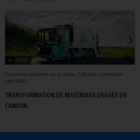
02:15
Économie circulaire sur la route : l'eEconic repensé en
P
reECONIC.
s
TRANSFORMATION DE MATÉRIAUX USAGÉS EN
P
CAMION.