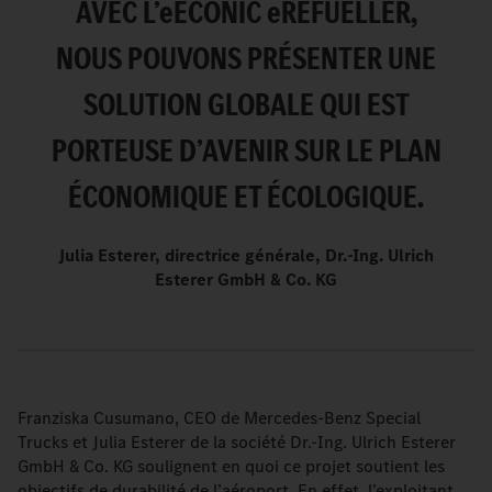
AVEC L’
e
ECONIC
e
REFUELLER,
NOUS POUVONS PRÉSENTER UNE
SOLUTION GLOBALE QUI EST
PORTEUSE D’AVENIR SUR LE PLAN
ÉCONOMIQUE ET ÉCOLOGIQUE.
Julia Esterer, directrice générale, Dr.-Ing. Ulrich
Esterer GmbH & Co. KG
Franziska Cusumano, CEO de Mercedes-Benz Special
Trucks et Julia Esterer de la société Dr.-Ing. Ulrich Esterer
GmbH & Co. KG soulignent en quoi ce projet soutient les
objectifs de durabilité de l’aéroport. En effet, l’exploitant