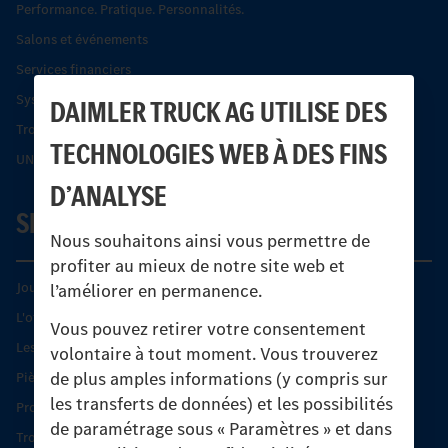
Performance. Pratique. Personnalités.
Salons et événements
Services financiers
Systèmes de sécurité Econic
DAIMLER TRUCK AG UTILISE DES
Trouver un partenaire
TECHNOLOGIES WEB À DES FINS
UNI-TOUCH®
D’ANALYSE
SERVICE
Nous souhaitons ainsi vous permettre de
profiter au mieux de notre site web et
Journées diagnostic Technique S.A.V Unimog
l’améliorer en permanence.
L'offre de services Unimog
Vous pouvez retirer votre consentement
Les produits phares
volontaire à tout moment. Vous trouverez
de plus amples informations (y compris sur
Pièces d’origine
les transferts de données) et les possibilités
Protection et maintien de la valeur
de paramétrage sous « Paramètres » et dans
Trouver un partenaire