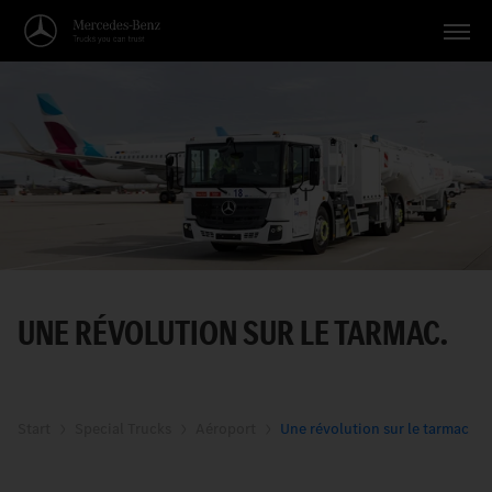
Véhicules
Applications
Thèmes
Service
Recherche
UNE RÉVOLUTION SUR LE TARMAC.
Français
Start
Special Trucks
Aéroport
Une révolution sur le tarmac