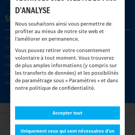
D’ANALYSE
SERVICE
Nous souhaitons ainsi vous permettre de
profiter au mieux de notre site web et
Journées diagnostic Technique S.A.V Unimog
l’améliorer en permanence.
L'offre de services Unimog
Vous pouvez retirer votre consentement
Les produits phares
volontaire à tout moment. Vous trouverez
de plus amples informations (y compris sur
Pièces d’origine
les transferts de données) et les possibilités
Protection et maintien de la valeur
de paramétrage sous « Paramètres » et dans
Trouver un partenaire
notre politique de confidentialité.
Accepter tout
Provider
Legal Notice
Uniquement ceux qui sont nécessaires d’un