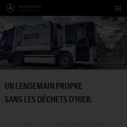
Véhicules
Applications
Thèmes
Service
Recherche
UN LENDEMAIN PROPRE
Français
SANS LES DÉCHETS D'HIER.
Start
Special Trucks
Communes et gestion des déchets