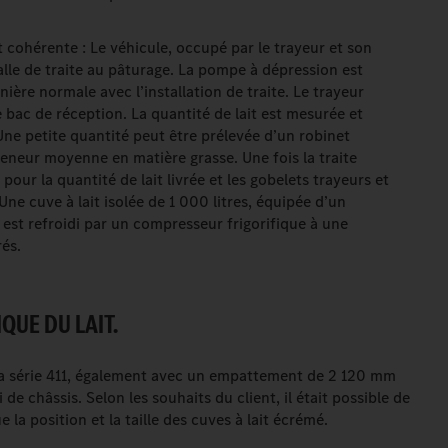
t cohérente : Le véhicule, occupé par le trayeur et son
salle de traite au pâturage. La pompe à dépression est
ère normale avec l’installation de traite. Le trayeur
le bac de réception. La quantité de lait est mesurée et
ne petite quantité peut être prélevée d’un robinet
eneur moyenne en matière grasse. Une fois la traite
pour la quantité de lait livrée et les gobelets trayeurs et
ne cuve à lait isolée de 1 000 litres, équipée d’un
lait est refroidi par un compresseur frigorifique à une
rés.
QUE DU LAIT.
la série 411, également avec un empattement de 2 120 mm
de châssis. Selon les souhaits du client, il était possible de
 la position et la taille des cuves à lait écrémé.