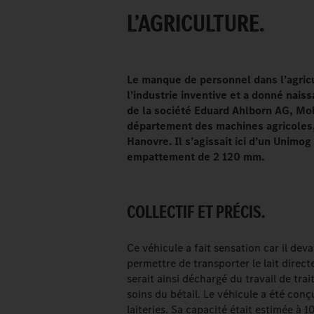
L’AGRICULTURE.
Le manque de personnel dans l’agric
l’industrie inventive et a donné na
de la société Eduard Ahlborn AG, Mo
département des machines agricoles,
Hanovre. Il s’agissait ici d’un Unimo
empattement de 2 120 mm.
COLLECTIF ET PRÉCIS.
Ce véhicule a fait sensation car il dev
permettre de transporter le lait directe
serait ainsi déchargé du travail de tra
soins du bétail. Le véhicule a été con
laiteries. Sa capacité était estimée à 1