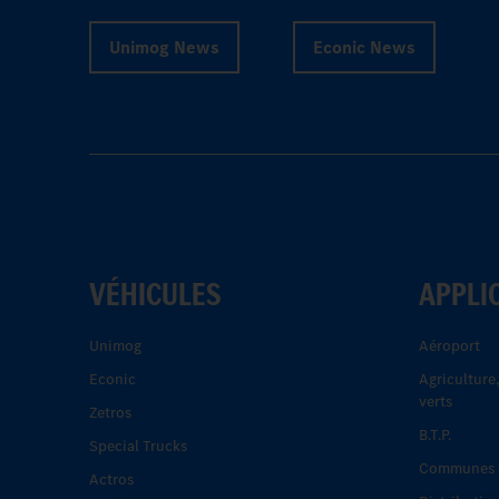
Unimog News
Econic News
VÉHICULES
APPLI
Unimog
Aéroport
Econic
Agriculture
verts
Zetros
B.T.P.
Special Trucks
Communes e
Actros