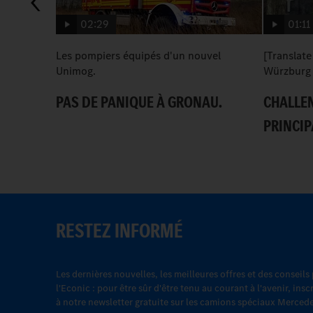
02:29
01:11
Les pompiers équipés d'un nouvel
[Translate
Unimog.
Würzburg 
PAS DE PANIQUE À GRONAU.
CHALLEN
PRINCIP
RESTEZ INFORMÉ
Les dernières nouvelles, les meilleures offres et des conseils
l'Econic : pour être sûr d'être tenu au courant à l'avenir, in
à notre newsletter gratuite sur les camions spéciaux Merced