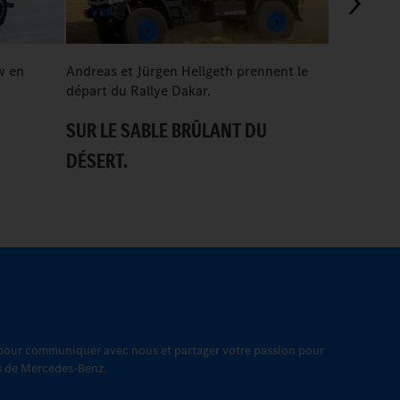
w en
Andreas et Jürgen Hellgeth prennent le
Mercedes-
départ du Rallye Dakar.
travaux fer
Transports 
SUR LE SABLE BRÛLANT DU
GARDEZ 
DÉSERT.
 pour communiquer avec nous et partager votre passion pour
es de Mercedes-Benz.