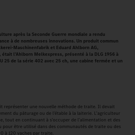
ulture après la Seconde Guerre mondiale a rendu
issance à de nombreuses innovations. Un produit commun
lkerei-Maschinenfabrik et Eduard Ahlborn AG,
 était l’Ahlborn Melkexpress, présenté à la DLG 1956 à
g U 25 de la série 402 avec 25 ch, une cabine fermée et un
ait représenter une nouvelle méthode de traite. Il devait
ment du pâturage ou de l’étable à la laiterie. L’agriculteur
ite, tout en continuant à s’occuper de l’alimentation et des
çu pour être utilisé dans des communautés de traite ou des
00 à 120 vaches par traite.