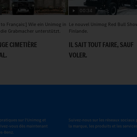
00:34
 to Français:] Wie ein Unimog in
Le nouvel Unimog Red Bull Sho
die Grabmacher unterstützt.
Finlande.
GE CIMETIÈRE
IL SAIT TOUT FAIRE, SAUF
AL.
VOLER.
 pratiques sur l'Unimog et
Suivez-nous sur les réseaux sociaux
scrivez-vous dès maintenant
la marque, les produits et les servic
es-Benz.