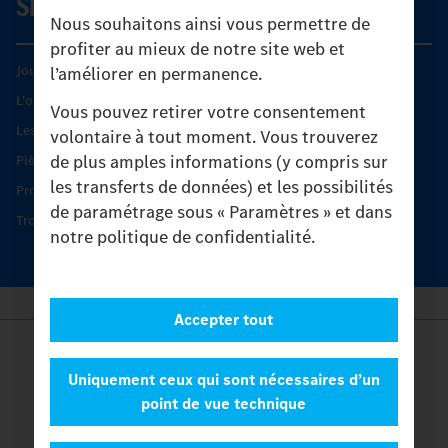
SERVICE
Nous souhaitons ainsi vous permettre de
profiter au mieux de notre site web et
Journées diagnostic Technique S.A.V Unimog
l’améliorer en permanence.
L'offre de services Unimog
Vous pouvez retirer votre consentement
Les produits phares
volontaire à tout moment. Vous trouverez
de plus amples informations (y compris sur
Pièces d’origine
les transferts de données) et les possibilités
Protection et maintien de la valeur
de paramétrage sous « Paramètres » et dans
Trouver un partenaire
notre politique de confidentialité.
Accepter tout
Provider
Legal Notice
Uniquement ceux qui sont nécessaires d’un
Contact
point de vue technique
Cookies
Protection des données