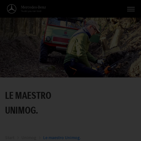
Véhicules
Applications
Thèmes
Service
Recherche
LE MAESTRO
Français
UNIMOG.
Start
Unimog
Le maestro Unimog.