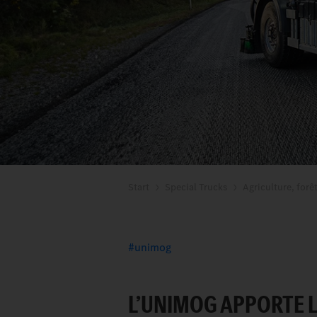
Start
Special Trucks
Agriculture, forê
unimog
L’UNIMOG APPORTE L